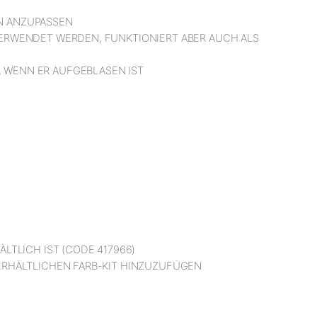
ON ANZUPASSEN
VERWENDET WERDEN, FUNKTIONIERT ABER AUCH ALS
, WENN ER AUFGEBLASEN IST
LTLICH IST (CODE 417966)
 ERHÄLTLICHEN FARB-KIT HINZUZUFÜGEN