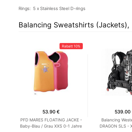
Rings: 5 x Stainless Steel D-rings
Balancing Sweatshirts (Jackets), 
10%
Rabatt
10%
53.90 €
539.00
 -
PFD MARES FLOATING JACKE -
Balancing Wes
Baby-Blau / Grau XXS 0-1 Jahre
DRAGON SLS - XL