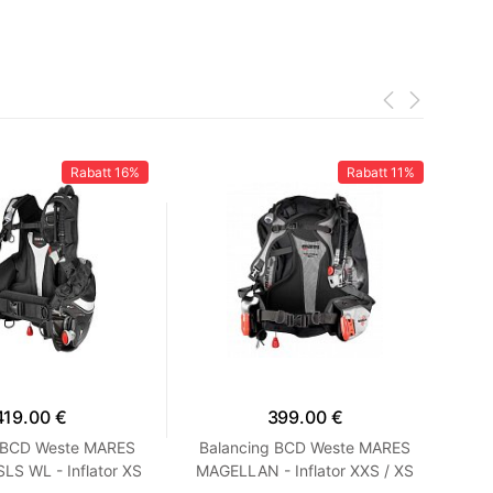
Rabatt
16%
Rabatt
11%
419.00 €
399.00 €
g BCD Weste MARES
Balancing BCD Weste MARES
Bal
LS WL - Inflator XS
MAGELLAN - Inflator XXS / XS