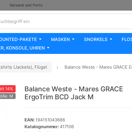
Versand und Porto
uchbegriff ein
OUNTED-PAKETE
MASKEN
SNORKELS
FLO
R, KONSOLE, UHREN
hirts (Jackets), Flügel
Balance Weste - Mares GRACE E
Balance Weste - Mares GRACE
tt
14%
ErgoTrim BCD Jack M
öße: M
EAN:
194151043686
Katalognummer:
417106