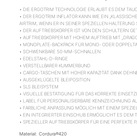
• DIE ERGOTRIM TECHNOLOGIE ERLAUBT ES DEM TAU
• DER ERGOTRIM INFLATOR KANN WIE EIN „KLASSISC
AIRTRIM, WENN ER IN SEINER SPEZIELLEN HALTERUNG
• DER AUFTRIEBSKÖRPER IST VON DEN SCHULTERN G
• AUFTRIEBSKÖRPER MIT HOHEM AUFTRIEB MIT „DRA
• MONOPLATE-BACKPACK FÜR MONO- ODER DOPPELT
• SCHWENKBARE 50-MM-SCHNALLEN
• EDELSTAHL-D-RINGE
• VERSTELLBARER KUMMERBUND
• CARGO-TASCHEN MIT HOHER KAPAZITÄT DANK DEHN
• AUSGEKLÜGELTE BLEIPOSITION
• SLS BLEISYSTEM
• VISUELLE BESTÄTIGUNG FÜR DAS KORREKTE EINSET
• LABEL FÜR PERSONALISIERBARE KENNZEICHNUNG A
• FARBLICHE ANPASSUNG MÖGLICH MIT EINEM SPEZIEL
• EIN INTEGRIERTER EINSCHUB ERMÖGLICHT ES DEM 
• SPEZIELLER AUFTRIEBSKÖRPER FÜR EINE PERFEKT
Material: Cordura®420