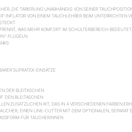
CHER, DIE TARIERUNG UNABHÄNGIG VON SEINER TAUCHPOSITI
HER“ INFLATOR VON EINEM TAUCHLEHRER BEIM UNTERRICHTEN 
 STECKT
ETRENNT, WAS MEHR KOMFORT IM SCHULTERBEREICH BEDEUTET
GON“-FLÜGELN
ANKS
BARER SUPRATEX-EINSÄTZE
ZEN DER BLEITASCHEN
UF DEN BLEITASCHEN
LEN ZUSÄTZLICHEN KIT, DAS IN 4 VERSCHIEDENEN FARBEN ERHÄ
TAUCHER, EINEN LINE-CUTTER MIT DEM OPTIONALEN, SEPARAT
E PASSFORM FÜR TAUCHERINNEN