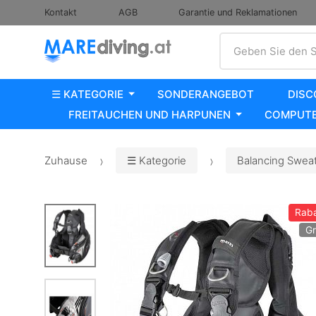
Kontakt
AGB
Garantie und Reklamationen
Suche
Geben Sie den S
☰ KATEGORIE
SONDERANGEBOT
DISC
FREITAUCHEN UND HARPUNEN
COMPUTE
Zuhause
☰ Kategorie
Balancing Sweats
Raba
Gr