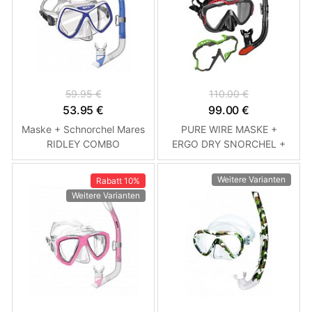
59.95 €
110.00 €
53.95 €
99.00 €
Maske + Schnorchel Mares
PURE WIRE MASKE +
RIDLEY COMBO
ERGO DRY SNORCHEL +
Schnorchelset Modrá
COLOR FRAME Mares Čirá
- Modrá Černo - Červený
Weitere Varianten
Rabatt
10%
rám
Weitere Varianten