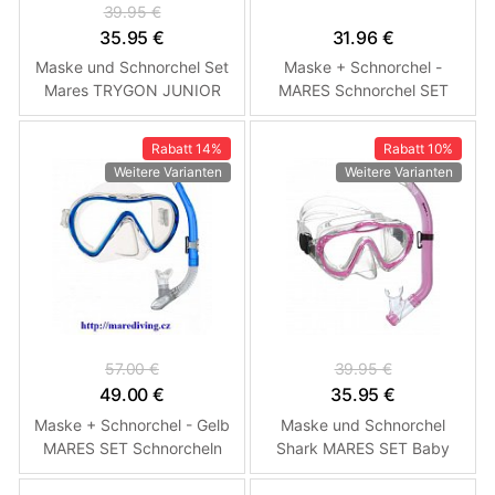
39.95 €
35.95 €
31.96 €
Maske und Schnorchel Set
Maske + Schnorchel -
Mares TRYGON JUNIOR
MARES Schnorchel SET
COMBO Růžová
ENERGY VENTO White -
Bubbles
Rabatt
14%
Rabatt
10%
Weitere Varianten
Weitere Varianten
57.00 €
39.95 €
49.00 €
35.95 €
Maske + Schnorchel - Gelb
Maske und Schnorchel
MARES SET Schnorcheln
Shark MARES SET Baby
Pink