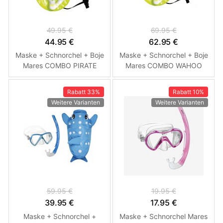
49.95 €
69.95 €
44.95 €
62.95 €
Maske + Schnorchel + Boje
Maske + Schnorchel + Boje
Mares COMBO PIRATE
Mares COMBO WAHOO
NEON - Schnorchelset mit
NEON - Schnorchelset mit
Boje - Kinderset
Boje
Rabatt
33%
Rabatt
10%
Weitere Varianten
Weitere Varianten
59.95 €
19.95 €
39.95 €
17.95 €
Maske + Schnorchel +
Maske + Schnorchel Mares