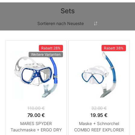
Sets
Rabatt
28%
Rabatt
38%
Weitere Varianten
110.00 €
32.00 €
79.00 €
19.95 €
MARES SPYDER
Maske + Schnorchel
Tauchmaske + ERGO DRY
COMBO REEF EXPLORER