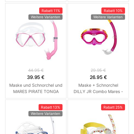
Trockenschnorchel Modrá
Zoggs - Schnorchelset
Rabatt
11%
Rabatt
10%
Weitere Varianten
Weitere Varianten
44.95 €
29.95 €
39.95 €
26.95 €
Maske und Schnorchel und
Maske + Schnorchel
MARES PIRATE TONGA
DILLY JR Combo Mares -
Junior Set - Baby rosa /
Kinder Růžová
weiß
Rabatt
13%
Rabatt
25%
Weitere Varianten