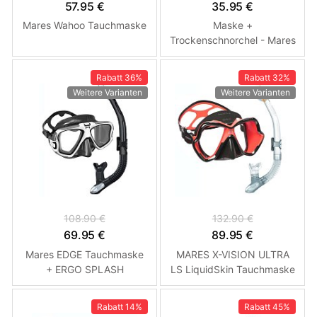
57.95 €
35.95 €
Mares Wahoo Tauchmaske
Maske +
Trockenschnorchel - Mares
VENTO JR DRY Combo -
Kinder Růžová
Rabatt
36%
Rabatt
32%
Weitere Varianten
Weitere Varianten
108.90 €
132.90 €
69.95 €
89.95 €
Mares EDGE Tauchmaske
MARES X-VISION ULTRA
+ ERGO SPLASH
LS LiquidSkin Tauchmaske
Trockenschnorchel Černá /
+ ERGO DRY
Bílá
Trockenschnorchel (Klar)
Rabatt
14%
Rabatt
45%
Černá - Červená