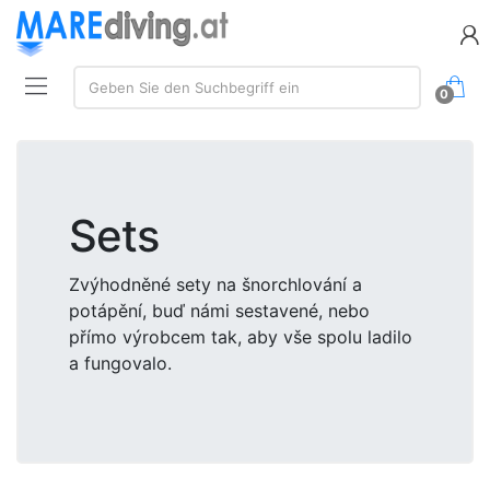
Suchen:
Geben Sie den Suchbegriff ein
0
Sets
Zvýhodněné sety na šnorchlování a
potápění, buď námi sestavené, nebo
přímo výrobcem tak, aby vše spolu ladilo
a fungovalo.