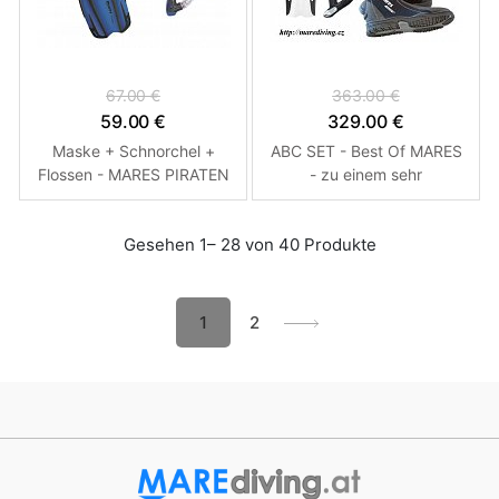
67.00 €
363.00 €
59.00 €
329.00 €
Maske + Schnorchel +
ABC SET - Best Of MARES
Flossen - MARES PIRATEN
- zu einem sehr
SET - Junior Blau 27/30
erschwinglichen Preis
HEISS! Yellow 13 S
Gesehen 1– 28 von 40 Produkte
1
2