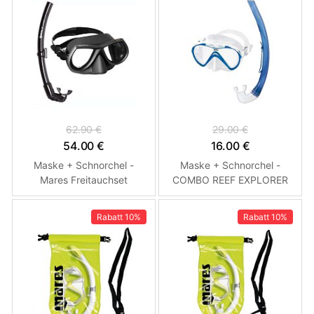
62.90 €
29.00 €
54.00 €
16.00 €
Maske + Schnorchel -
Maske + Schnorchel -
Mares Freitauchset
COMBO REEF EXPLORER
JR. ZOGGS – Kinder
Rabatt
10%
Rabatt
10%