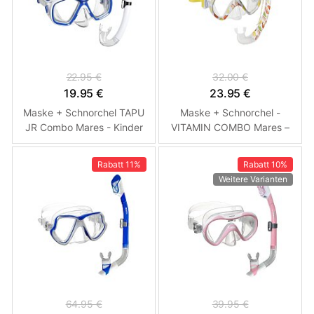
22.95 €
32.00 €
19.95 €
23.95 €
Maske + Schnorchel TAPU
Maske + Schnorchel -
JR Combo Mares - Kinder
VITAMIN COMBO Mares –
Modrá - Bílá
Kinder
Rabatt
11%
Rabatt
10%
Weitere Varianten
64.95 €
39.95 €