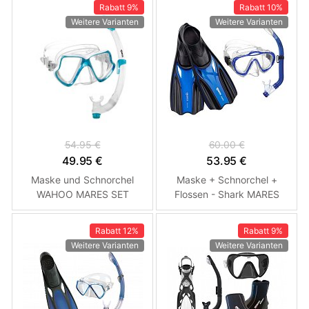
Rabatt
9%
Rabatt
10%
Weitere Varianten
Weitere Varianten
54.95 €
60.00 €
49.95 €
53.95 €
Maske und Schnorchel
Maske + Schnorchel +
WAHOO MARES SET
Flossen - Shark MARES
Turquoise
SET - Kinder Rosa 31/33
Rabatt
12%
Rabatt
9%
Weitere Varianten
Weitere Varianten