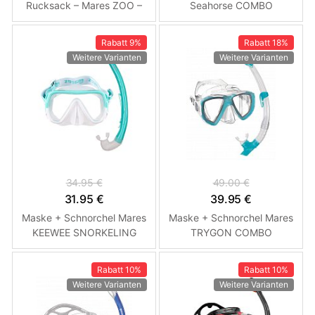
Rucksack – Mares ZOO –
Seahorse COMBO
Schnorchelset für Kinder
Schnorchelset Růžová
Modrá - Ryba
Rabatt
9%
Rabatt
18%
Weitere Varianten
Weitere Varianten
34.95 €
49.00 €
31.95 €
39.95 €
Maske + Schnorchel Mares
Maske + Schnorchel Mares
KEEWEE SNORKELING
TRYGON COMBO
Schnorchelset Tyrkysová
Schnorchelset Tirkysová
Rabatt
10%
Rabatt
10%
Weitere Varianten
Weitere Varianten