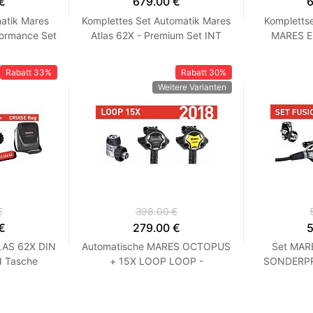
€
679.00 €
6
atik Mares
Komplettes Set Automatik Mares
Kompletts
formance Set
Atlas 62X - Premium Set INT
MARES E
Rabatt
33%
Rabatt
30%
Weitere Varianten
€
398.00 €
€
279.00 €
5
LAS 62X DIN
Automatische MARES OCTOPUS
Set MAR
d Tasche
+ 15X LOOP LOOP -
SONDERPRE
Sonderpreis! Schwarz INT Nein
Nein