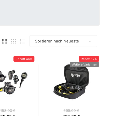
Rabatt
46%
Rabatt
17%
Weitere Varianten
,158.00 €
599.00 €