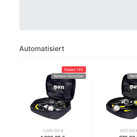
Automatisiert
Rabatt
15%
Weitere Varianten
Weit
1,299.00 €
829.00 