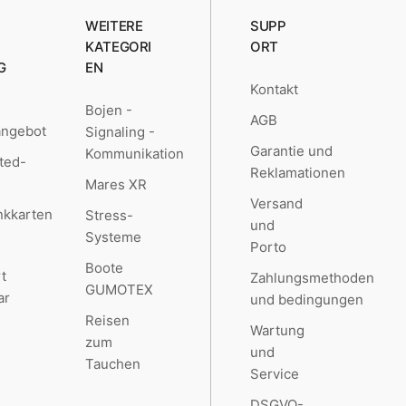
WEITERE
SUPP
KATEGORI
ORT
G
EN
Kontakt
Bojen -
AGB
angebot
Signaling -
Garantie und
Kommunikation
ted-
Reklamationen
Mares XR
Versand
kkarten
Stress-
und
Systeme
Porto
Boote
t
Zahlungsmethoden
GUMOTEX
ar
und bedingungen
Reisen
Wartung
zum
und
Tauchen
Service
DSGVO-