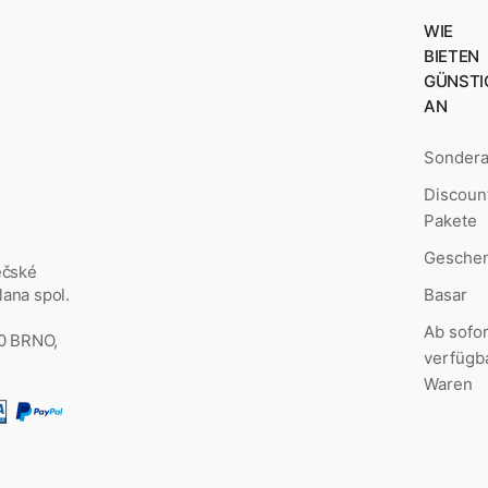
WIE
BIETEN
GÜNSTI
AN
Sonder
Discoun
Pakete
Geschen
ěčské
ana spol.
Basar
Ab sofor
00 BRNO,
verfügb
Waren