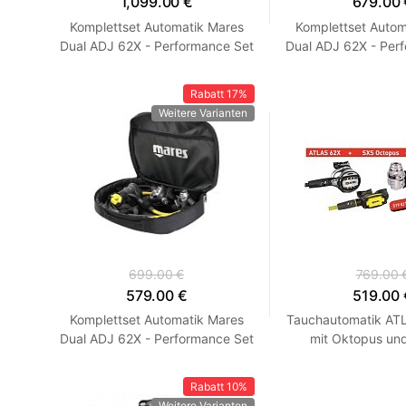
1,099.00 €
679.00 
Komplettset Automatik Mares
Komplettset Autom
Dual ADJ 62X - Performance Set
Dual ADJ 62X - Per
DIN
DIN
Rabatt
17%
Weitere Varianten
699.00 €
769.00 
579.00 €
519.00 
Komplettset Automatik Mares
Tauchautomatik AT
Dual ADJ 62X - Performance Set
mit Oktopus un
INT
Rabatt
10%
Weitere Varianten