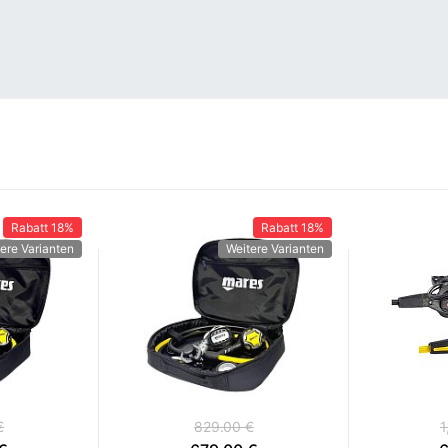
Rabatt
18%
Rabatt
18%
ere Varianten
Weitere Varianten
€
829.00 €
1