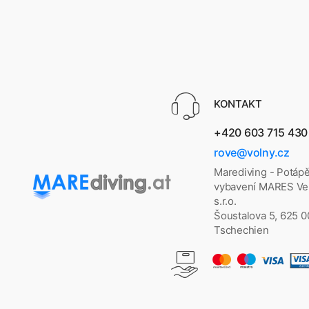
KONTAKT
+420 603 715 430
rove@volny.cz
Marediving - Potáp
vybavení MARES Vel
s.r.o.
Šoustalova 5, 625 
Tschechien