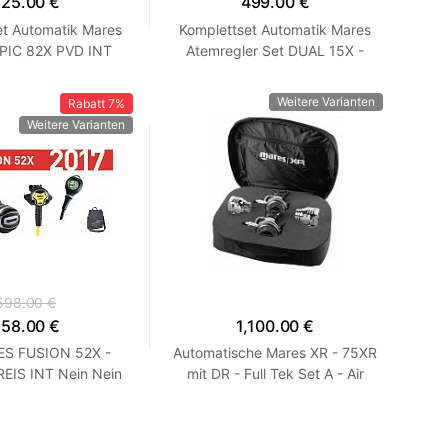
25.00 €
499.00 €
et Automatik Mares
Komplettset Automatik Mares
PIC 82X PVD INT
Atemregler Set DUAL 15X -
BAZAR
Starter INT
Weitere Varianten
Rabatt
7%
Weitere Varianten
598.00 €
58.00 €
1,100.00 €
ES FUSION 52X -
Automatische Mares XR - 75XR
IS INT Nein Nein
mit DR - Full Tek Set A - Air