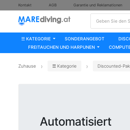
Kontakt
AGB
Garantie und Reklamationen
Suche
Geben Sie den S
☰ KATEGORIE
SONDERANGEBOT
DISC
FREITAUCHEN UND HARPUNEN
COMPUTE
Zuhause
☰ Kategorie
Discounted-Pak
Automatisiert