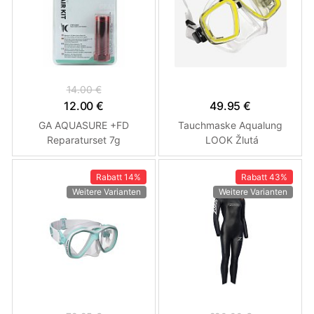
14.00 €
12.00 €
49.95 €
​​​​​​​GA AQUASURE +FD
Tauchmaske Aqualung
Reparaturset 7g
LOOK Žlutá
Getriebereparaturset
Rabatt
14%
Rabatt
43%
Weitere Varianten
Weitere Varianten