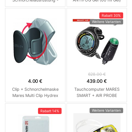
MARES CRUISE BEACH
BAG Černá - Tyrkysová
Rabatt
30%
Weitere Varianten
628.00 €
4.00 €
439.00 €
Clip + Schnorchelmaske
Tauchcomputer MARES
Mares Multi Clip Hydrex
SMART + AIR PROBE
Schwarz
Weitere Varianten
Rabatt
14%