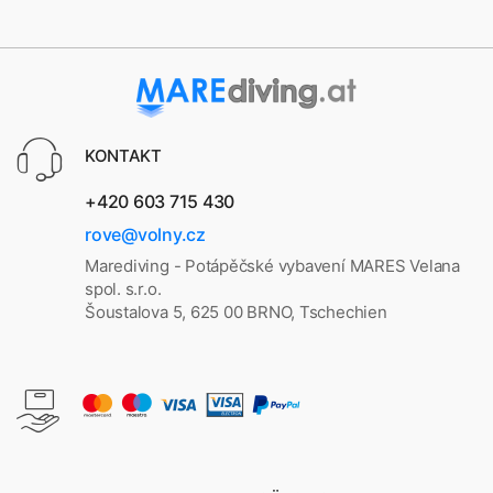
KONTAKT
+420 603 715 430
rove@volny.cz
Marediving - Potápěčské vybavení MARES Velana
spol. s.r.o.
Šoustalova 5, 625 00 BRNO, Tschechien