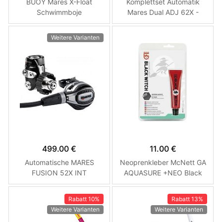
BUOY Mares X-Float
Komplettset Automatik
Schwimmboje
Mares Dual ADJ 62X -
Performance Set DIN
Weitere Varianten
499.00 €
11.00 €
Automatische MARES
Neoprenkleber McNett GA
FUSION 52X INT
AQUASURE +NEO Black
Witch 28 ml
Rabatt
10%
Rabatt
13%
Weitere Varianten
Weitere Varianten