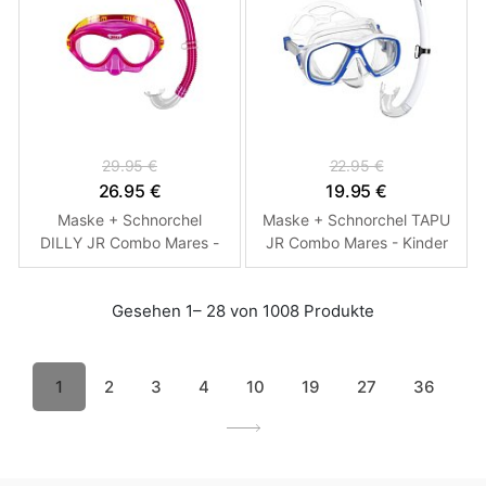
29.95 €
22.95 €
26.95 €
19.95 €
Maske + Schnorchel
Maske + Schnorchel TAPU
DILLY JR Combo Mares -
JR Combo Mares - Kinder
Kinder Růžová
Modrá - Bílá
Gesehen 1– 28 von 1008 Produkte
1
2
3
4
10
19
27
36