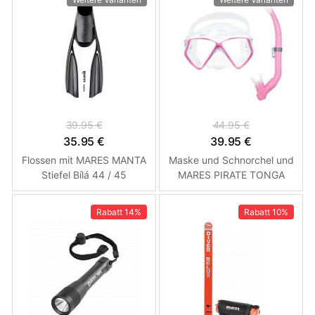
39.95 €
44.95 €
35.95 €
39.95 €
Flossen mit MARES MANTA
Maske und Schnorchel und
Stiefel Bílá 44 / 45
MARES PIRATE TONGA
Junior Set - Baby rosa /
weiß
Rabatt
14%
Rabatt
10%