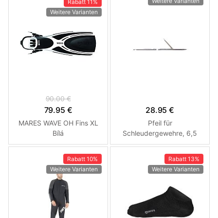
Weitere Varianten
Rabatt
11%
Weitere Varianten
90.00 €
79.95 €
28.95 €
MARES WAVE OH Fins XL
Pfeil für
Bílá
Schleudergewehre, 6,5
mm, Zink Mares 140 cm
Rabatt
10%
Rabatt
13%
Weitere Varianten
Weitere Varianten