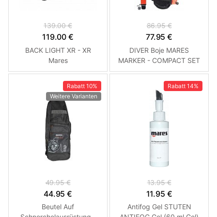
139.00 €
86.95 €
119.00 €
77.95 €
BACK LIGHT XR - XR
DIVER Boje MARES
Mares
MARKER - COMPACT SET
Rabatt
10%
Rabatt
14%
Weitere Varianten
49.95 €
13.95 €
44.95 €
11.95 €
Beutel Auf
Antifog Gel STUTEN
Schnorchelausrüstung -
ANTIFOG Gel (60 ml Gel)