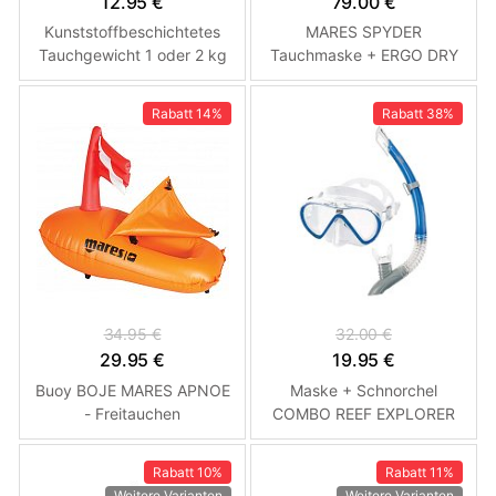
12.95 €
79.00 €
Kunststoffbeschichtetes
MARES SPYDER
Tauchgewicht 1 oder 2 kg
Tauchmaske + ERGO DRY
– Gewicht Modrá 1Kg
Trockenschnorchel Modrá
Rabatt
14%
Rabatt
38%
34.95 €
32.00 €
29.95 €
19.95 €
Buoy BOJE MARES APNOE
Maske + Schnorchel
- Freitauchen
COMBO REEF EXPLORER
Zoggs - Schnorchelset
Rabatt
10%
Rabatt
11%
Weitere Varianten
Weitere Varianten