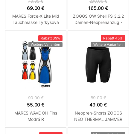
79.95 €
290.00 €
69.00 €
165.00 €
MARES Force-X Lite Mid
ZOGGS OW Shell FS 3.2.2
Tauchmaske Tyrkysová
Damen-Neoprenanzug -
Damen L
Rabatt
39%
Rabatt
45%
Weitere Varianten
Weitere Varianten
90.00 €
89.00 €
55.00 €
49.00 €
MARES WAVE OH Fins
Neopren-Shorts ZOGGS
Modrá R
NEO THERMAL JAMMER
0.5 - UNISEX - Shorts XS