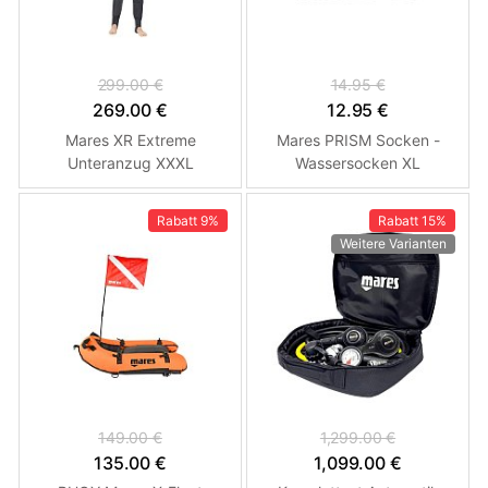
299.00 €
14.95 €
269.00 €
12.95 €
Mares XR Extreme
Mares PRISM Socken -
Unteranzug XXXL
Wassersocken XL
Rabatt
9%
Rabatt
15%
Weitere Varianten
149.00 €
1,299.00 €
135.00 €
1,099.00 €