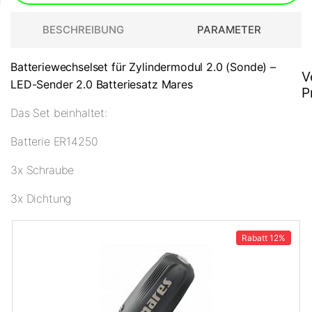
BESCHREIBUNG
PARAMETER
Batteriewechselset für Zylindermodul 2.0 (Sonde) –
V
LED-Sender 2.0 Batteriesatz Mares
P
Das Set beinhaltet:
Batterie ER14250
3x Schraube
3x Dichtung
Rabatt
12%