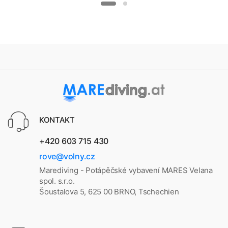
KONTAKT
+420 603 715 430
rove@volny.cz
Marediving - Potápěčské vybavení MARES Velana
spol. s.r.o.
Šoustalova 5, 625 00 BRNO, Tschechien