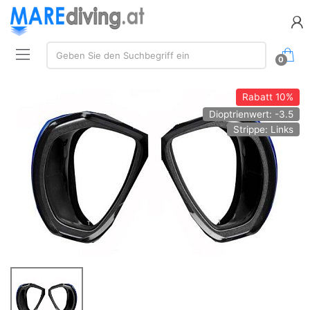
Suchen:
Geben Sie den Suchbegriff ein
0
Rabatt
10%
Dioptrienwert: -3.5
Strippe: Links