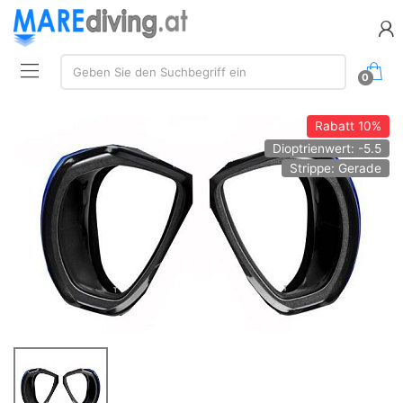
Suchen:
Geben Sie den Suchbegriff ein
0
Rabatt
10%
Dioptrienwert: -5.5
Strippe: Gerade