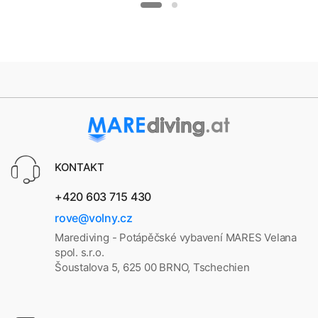
KONTAKT
+420 603 715 430
rove@volny.cz
Marediving - Potápěčské vybavení MARES Velana
spol. s.r.o.
Šoustalova 5, 625 00 BRNO, Tschechien