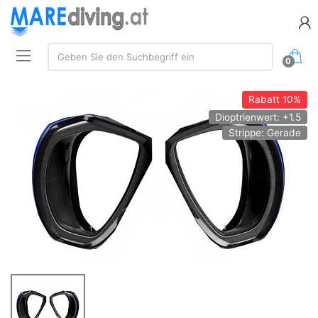
Suchen:
Geben Sie den Suchbegriff ein
0
Rabatt
10%
Dioptrienwert: +1.5
Strippe: Gerade