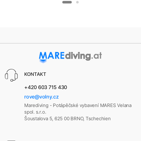
KONTAKT
+420 603 715 430
rove@volny.cz
Marediving - Potápěčské vybavení MARES Velana
spol. s.r.o.
Šoustalova 5, 625 00 BRNO, Tschechien