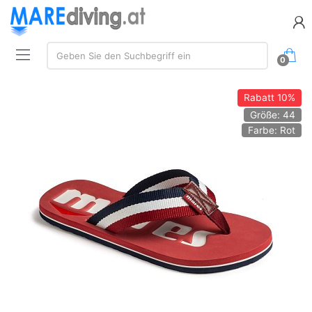
Suchen:
Geben Sie den Suchbegriff ein
0
Rabatt
10%
Größe: 44
Farbe: Rot