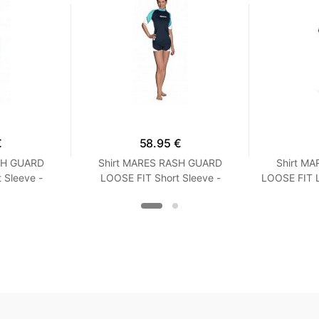
€
58.95 €
SH GUARD
Shirt MARES RASH GUARD
Shirt M
 Sleeve -
LOOSE FIT Short Sleeve -
LOOSE FIT 
it - Frauen
Kurzarm - Loose Fit - Frauen
Loose Fi
oise
XXS Turquoise