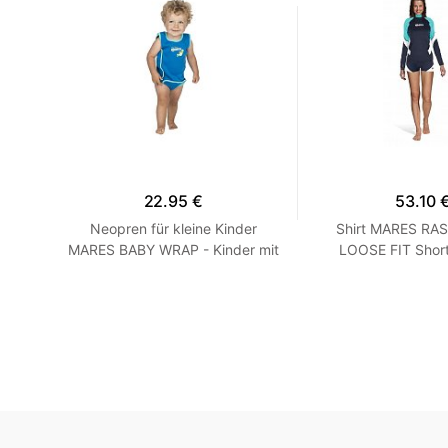
22.95 €
53.10 
rzarm
Neopren für kleine Kinder
Shirt MARES RA
Grau
MARES BABY WRAP - Kinder mit
LOOSE FIT Short
Blau
Langarm - Loose F
XXS Turqu