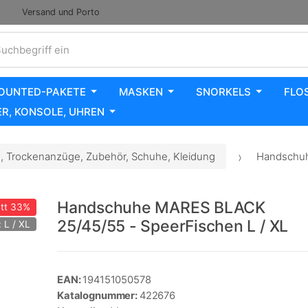
Versand und Porto
uchbegriff ein
OUNTED-PAKETE
MASKEN
SNORKELS
FLO
R, KONSOLE, UHREN
 Trockenanzüge, Zubehör, Schuhe, Kleidung
Handschuh
Handschuhe MARES BLACK
tt
33%
25/45/55 - SpeerFischen L / XL
 L / XL
EAN:
194151050578
Katalognummer:
422676