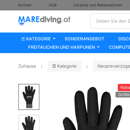
Kontakt
AGB
Garantie und Reklamationen
Suche
Geben Sie den S
☰ KATEGORIE
SONDERANGEBOT
DISC
FREITAUCHEN UND HARPUNEN
COMPUTE
Zuhause
☰ Kategorie
Neoprenanzüge,
Raba
Größe: