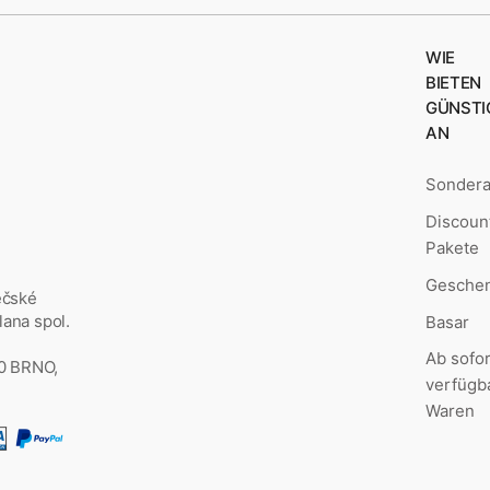
WIE
BIETEN
GÜNSTI
AN
Sonder
Discoun
Pakete
Geschen
ěčské
ana spol.
Basar
Ab sofor
00 BRNO,
verfügb
Waren