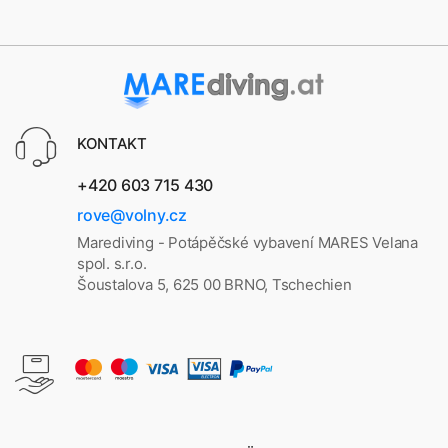
KONTAKT
+420 603 715 430
rove@volny.cz
Marediving - Potápěčské vybavení MARES Velana
spol. s.r.o.
Šoustalova 5, 625 00 BRNO, Tschechien