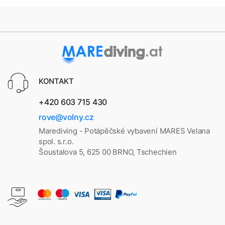
KONTAKT
+420 603 715 430
rove@volny.cz
Marediving - Potápěčské vybavení MARES Velana
spol. s.r.o.
Šoustalova 5, 625 00 BRNO, Tschechien