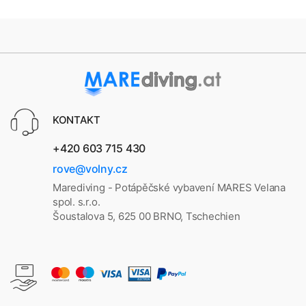
KONTAKT
+420 603 715 430
rove@volny.cz
Marediving - Potápěčské vybavení MARES Velana
spol. s.r.o.
Šoustalova 5, 625 00 BRNO, Tschechien