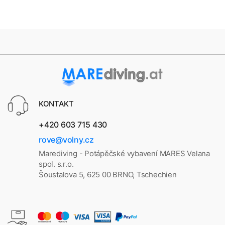
KONTAKT
+420 603 715 430
rove@volny.cz
Marediving - Potápěčské vybavení MARES Velana
spol. s.r.o.
Šoustalova 5, 625 00 BRNO, Tschechien