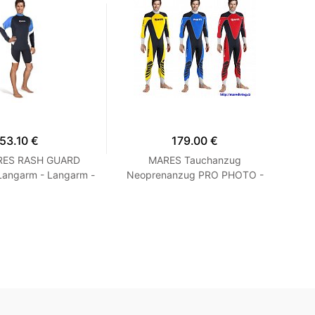
53.10 €
179.00 €
ARES RASH GUARD
MARES Tauchanzug
S
Langarm - Langarm -
Neoprenanzug PRO PHOTO -
t - Herren Blau M
FOTOOBLEK Blau S2
Kur