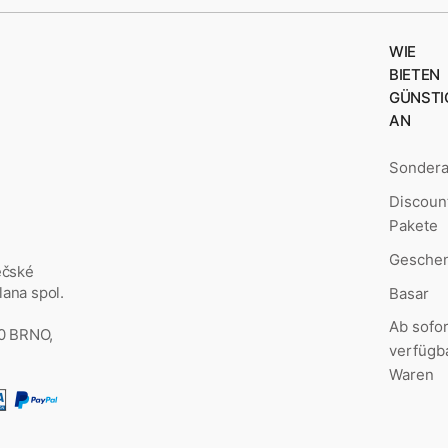
WIE
BIETEN
GÜNSTI
AN
Sonder
Discoun
Pakete
Geschen
ěčské
ana spol.
Basar
Ab sofor
00 BRNO,
verfügb
Waren