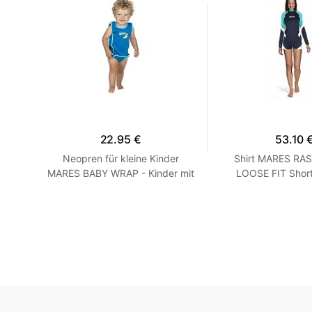
22.95 €
53.10 
rzarm
Neopren für kleine Kinder
Shirt MARES RA
Grau
MARES BABY WRAP - Kinder mit
LOOSE FIT Short
Blau
Langarm - Loose F
XXS Turqu