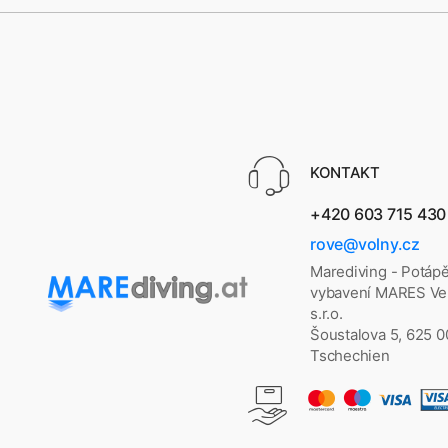
KONTAKT
+420 603 715 430
rove@volny.cz
Marediving - Potáp
vybavení MARES Vel
s.r.o.
Šoustalova 5, 625 
Tschechien