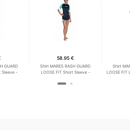
€
58.95 €
SH GUARD
Shirt MARES RASH GUARD
Shirt M
 Sleeve -
LOOSE FIT Short Sleeve -
LOOSE FIT 
it - Frauen
Kurzarm - Loose Fit - Frauen
Loose Fi
oise
XXS Turquoise