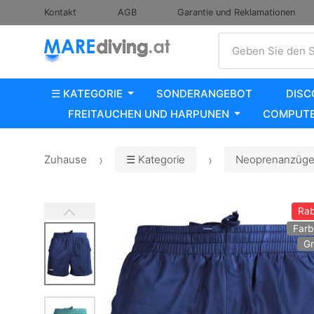
Kontakt
AGB
Garantie und Reklamationen
Suche
Geben Sie den S
☰ KATEGORIE
SONDERANGEBOT
DISC
FREITAUCHEN UND HARPUNEN
COMPUTE
Zuhause
☰ Kategorie
Neoprenanzüge,
Rab
Farb
Gr