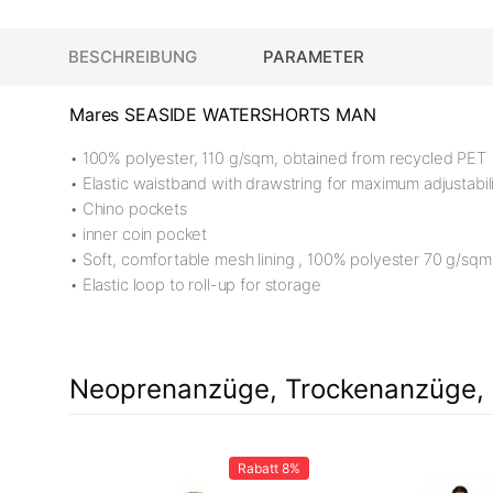
BESCHREIBUNG
PARAMETER
Mares SEASIDE WATERSHORTS MAN
• 100% polyester, 110 g/sqm, obtained from recycled PET
• Elastic waistband with drawstring for maximum adjustabil
• Chino pockets
• inner coin pocket
• Soft, comfortable mesh lining , 100% polyester 70 g/sqm
• Elastic loop to roll-up for storage
Neoprenanzüge, Trockenanzüge, 
Rabatt
8%