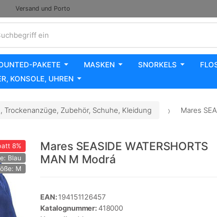
Versand und Porto
uchbegriff ein
OUNTED-PAKETE
MASKEN
SNORKELS
FLO
R, KONSOLE, UHREN
 Trockenanzüge, Zubehör, Schuhe, Kleidung
Mares SE
Mares SEASIDE WATERSHORTS
att
8%
MAN M Modrá
e: Blau
öße: M
EAN:
194151126457
Katalognummer:
418000