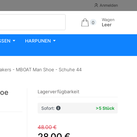
Anmelden
Wagen
0
Leer
SSEN
HARPUNEN
akers - MBOAT Man Shoe - Schuhe 44
hoe
Lagerverfügbarkeit
Sofort:
>5 Stück
48.00 €
28.00 €