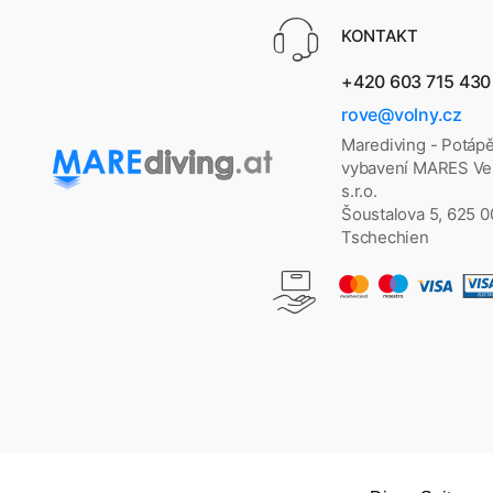
KONTAKT
+420 603 715 430
rove@volny.cz
Marediving - Potáp
vybavení MARES Vel
s.r.o.
Šoustalova 5, 625 
Tschechien