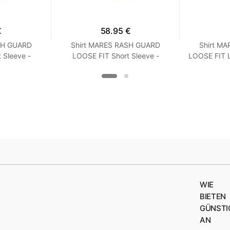
€
58.95 €
SH GUARD
Shirt MARES RASH GUARD
Shirt M
 Sleeve -
LOOSE FIT Short Sleeve -
LOOSE FIT 
it - Frauen
Kurzarm - Loose Fit - Frauen
Loose Fi
oise
XXS Turquoise
WIE
BIETEN
GÜNSTI
AN