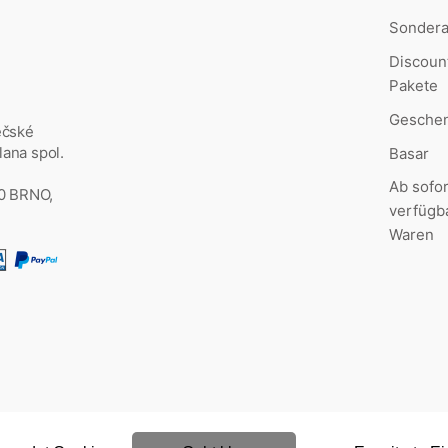
Sonder
Discoun
Pakete
Geschen
ěčské
ana spol.
Basar
Ab sofor
00 BRNO,
verfügb
Waren