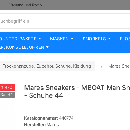
Versand und Porto
uchbegriff ein
OUNTED-PAKETE
MASKEN
SNORKELS
FLO
R, KONSOLE, UHREN
 Trockenanzüge, Zubehör, Schuhe, Kleidung
Mares Sne
Mares Sneakers - MBOAT Man S
tt
42%
- Schuhe 44
ße: 44
Katalognummer:
440774
Hersteller:
Mares