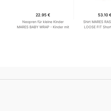
22.95 €
53.10 
rzarm
Neopren für kleine Kinder
Shirt MARES RA
Grau
MARES BABY WRAP - Kinder mit
LOOSE FIT Short
Blau
Langarm - Loose F
XXS Turqu