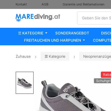
Kontakt
AGB
Garantie und Reklamationen
Suche
Geben Sie den S
☰ KATEGORIE
SONDERANGEBOT
DISC
FREITAUCHEN UND HARPUNEN
COMPUTE
Zuhause
☰ Kategorie
Neoprenanzüge,
Raba
Schuhgrö