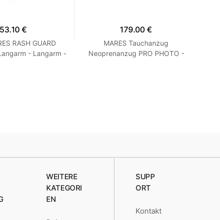
53.10 €
179.00 €
ARES RASH GUARD
MARES Tauchanzug
S
Langarm - Langarm -
Neoprenanzug PRO PHOTO -
t - Herren Blau M
FOTOOBLEK Blau S2
Kur
WEITERE
SUPP
KATEGORI
ORT
G
EN
Kontakt