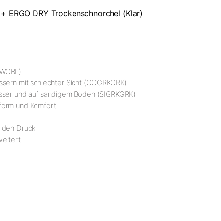
+ ERGO DRY Trockenschnorchel (Klar)
BLWCBL)
ässern mit schlechter Sicht (GOGRKGRK)
Wasser und auf sandigem Boden (SIGRKGRK)
sform und Komfort
n den Druck
weitert