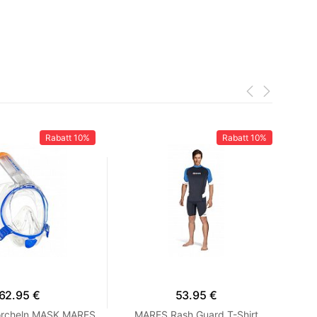
Rabatt
10%
Rabatt
10%
62.95 €
53.95 €
rcheln MASK MARES
MARES Rash Guard T-Shirt