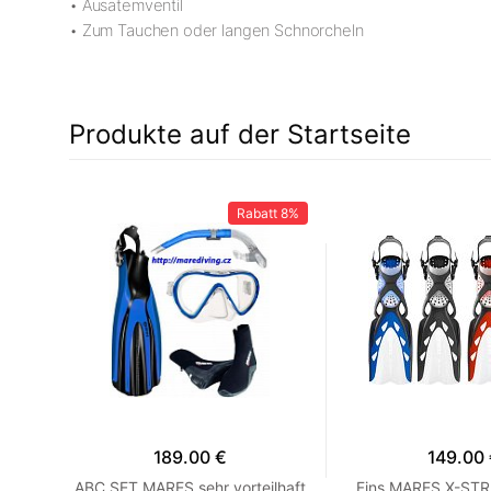
• Ausatemventil
• Zum Tauchen oder langen Schnorcheln
Produkte auf der Startseite
12%
Rabatt
8%
189.00 €
149.00
ES
ABC SET MARES sehr vorteilhaft
Fins MARES X-STR