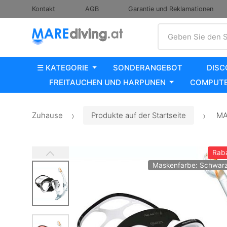
Kontakt
AGB
Garantie und Reklamationen
Suche
Geben Sie den S
☰ KATEGORIE
SONDERANGEBOT
DISC
FREITAUCHEN UND HARPUNEN
COMPUTE
Zuhause
Produkte auf der Startseite
MAR
Rab
Maskenfarbe: Schwarz