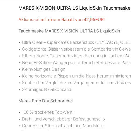
MARES X-VISION ULTRA LS LiquidSkin Tauchmaske 
Aktionsset mit einem Rabatt von 42,95EUR!
Tauchmaske MARES X-VISION ULTRA LS LiquidSkin
• Ultra Clear – superklares Backenstück (CLYLWCYL, CL
• Goldgetönte Gläser verbessern die Sichtbarkeit in Gew
• Silbergetönte Gläser reduzieren Blendung in flachem 
• Neue Bi-Silikon-Wangenpolsterform bietet bessere Pas
• Kleinvolumiges Design
• Kleine horizontale Rippen um die Nase herum minimiere
• Sichtfeld im Vergleich zum Vorgängermodell um 20 % er
• X-förmiges Bi-Silikonband
Mares Ergo Dry Schnorchel
• 100 % trockenes Top-Ventil
• Dreh- und verschiebbarer Befestigungsclip
• Gepresster Silikonschlauch und Mundstück