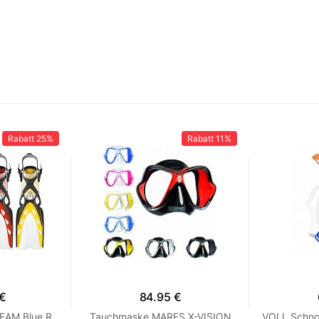
Rabatt
25%
Rabatt
11%
 €
84.95 €
EAM Blue R
Tauchmaske MARES X-VISION
VOLL Schno