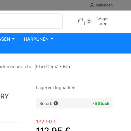
Anmelden
Wagen
0
Leer
SSEN
HARPUNEN
enschnorchel (Klar) Černá - Bílá
Lagerverfügbarkeit
DRY
Sofort:
>5 Stück
132.90 €
112.95 €