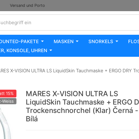
Versand und Porto
uchbegriff ein
OUNTED-PAKETE
MASKEN
SNORKELS
FLO
R, KONSOLE, UHREN
ES X-VISION ULTRA LS LiquidSkin Tauchmaske + ERGO DRY Trock
MARES X-VISION ULTRA LS
att
15%
LiquidSkin Tauchmaske + ERGO 
-Weiss
Trockenschnorchel (Klar) Černá -
Bílá