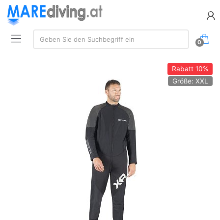
Suchen:
Geben Sie den Suchbegriff ein
0
Rabatt
10%
Größe: XXL