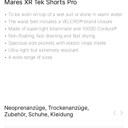
Mares XR Tek Shorts Pro
• To be worn on top of a wet suit or alone in warm water
• The waist belt includes a VELCRO® brand closure
• Made of super-light bilaminate and 1000D Cordura®
• Non-floating, fast draining and fast drying
• Spacious side pockets with elastic loops inside
• Ultra-light but extremely resistant
• A wide range of sizes
Neoprenanzüge, Trockenanzüge,
Zubehör, Schuhe, Kleidung