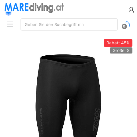
Suchen:
Geben Sie den Suchbegriff ein
0
Rabatt
45%
Größe: S