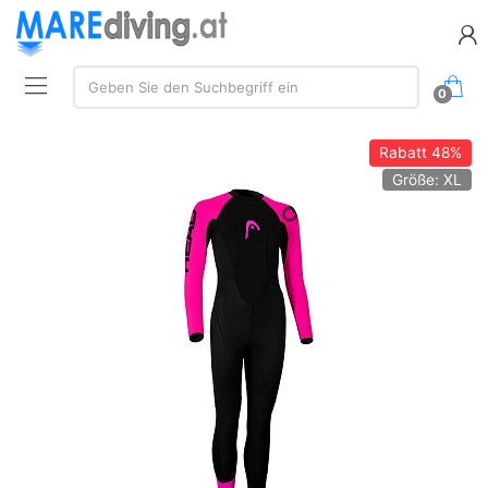
Suchen:
Geben Sie den Suchbegriff ein
0
Rabatt
48%
Größe: XL