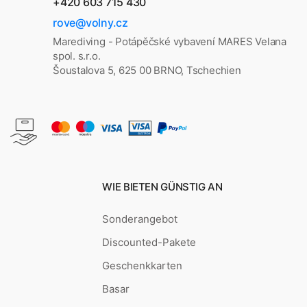
+420 603 715 430
rove@volny.cz
Marediving - Potápěčské vybavení MARES Velana
spol. s.r.o.
Šoustalova 5, 625 00 BRNO, Tschechien
WIE BIETEN GÜNSTIG AN
Sonderangebot
Discounted-Pakete
Geschenkkarten
Basar