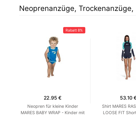
Neoprenanzüge, Trockenanzüge, 
Rabatt
8%
22.95 €
53.10 
rzarm
Neopren für kleine Kinder
Shirt MARES RA
Grau
MARES BABY WRAP - Kinder mit
LOOSE FIT Short
Blau
Langarm - Loose F
XXS Turqu