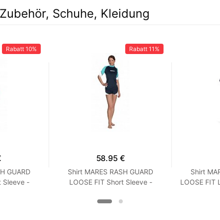
Zubehör, Schuhe, Kleidung
Rabatt
10%
Rabatt
11%
€
58.95 €
SH GUARD
Shirt MARES RASH GUARD
Shirt M
 Sleeve -
LOOSE FIT Short Sleeve -
LOOSE FIT 
it - Frauen
Kurzarm - Loose Fit - Frauen
Loose Fi
oise
XXS Turquoise