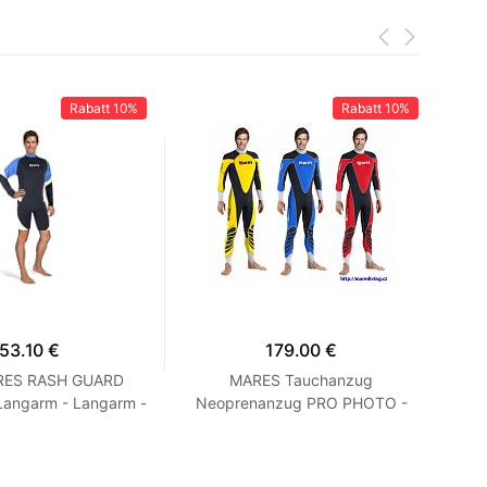
Rabatt
10%
Rabatt
10%
53.10 €
179.00 €
ARES RASH GUARD
MARES Tauchanzug
S
Langarm - Langarm -
Neoprenanzug PRO PHOTO -
t - Herren Blau M
FOTOOBLEK Blau S2
Kur