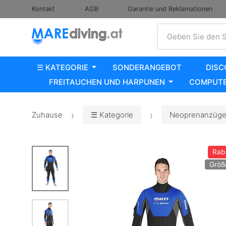
Kontakt
AGB
Garantie und Reklamationen
Suche
Geben Sie den S
☰ KATEGORIE
SONDERANGEBOT
DISC
FREITAUCHEN UND HARPUNEN
COMPUTE
Zuhause
☰ Kategorie
Neoprenanzüge,
Rab
Größe