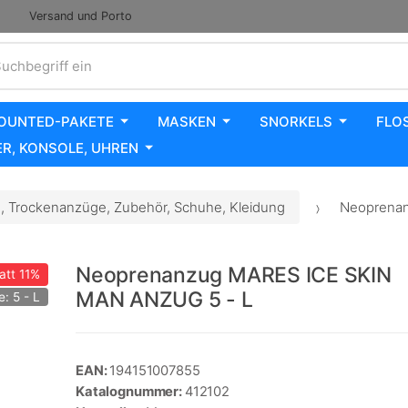
Versand und Porto
uchbegriff ein
OUNTED-PAKETE
MASKEN
SNORKELS
FLO
R, KONSOLE, UHREN
 Trockenanzüge, Zubehör, Schuhe, Kleidung
Neoprenan
Neoprenanzug MARES ICE SKIN
att
11%
MAN ANZUG 5 - L
: 5 - L
EAN:
194151007855
Katalognummer:
412102