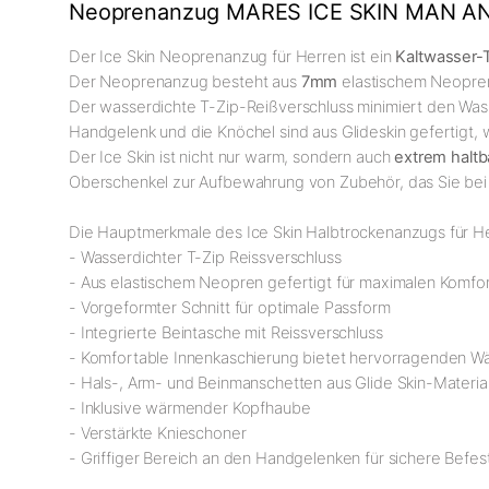
Neoprenanzug MARES ICE SKIN MAN A
Der Ice Skin Neoprenanzug für Herren ist ein
Kaltwasser-
Der Neoprenanzug besteht aus
7mm
elastischem Neopren 
Der wasserdichte T-Zip-Reißverschluss minimiert den Was
Handgelenk und die Knöchel sind aus Glideskin gefertigt,
Der Ice Skin ist nicht nur warm, sondern auch
extrem haltb
Oberschenkel zur Aufbewahrung von Zubehör, das Sie bei
Die Hauptmerkmale des Ice Skin Halbtrockenanzugs für He
- Wasserdichter T-Zip Reissverschluss
- Aus elastischem Neopren gefertigt für maximalen Komfo
- Vorgeformter Schnitt für optimale Passform
- Integrierte Beintasche mit Reissverschluss
- Komfortable Innenkaschierung bietet hervorragenden 
- Hals-, Arm- und Beinmanschetten aus Glide Skin-Material 
- Inklusive wärmender Kopfhaube
- Verstärkte Knieschoner
- Griffiger Bereich an den Handgelenken für sichere Befe