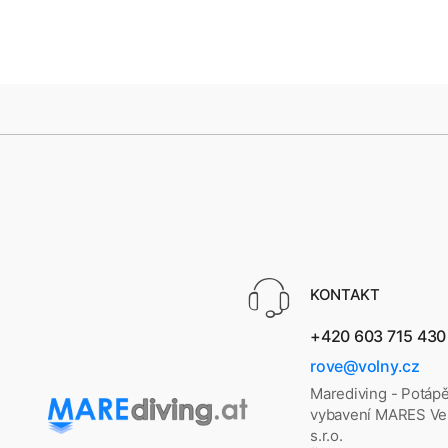
KONTAKT
+420 603 715 430
rove@volny.cz
Marediving - Potáp
vybavení MARES Vel
s.r.o.