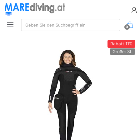
Suchen:
Geben Sie den Suchbegriff ein
0
Rabatt
11%
Größe: 3L