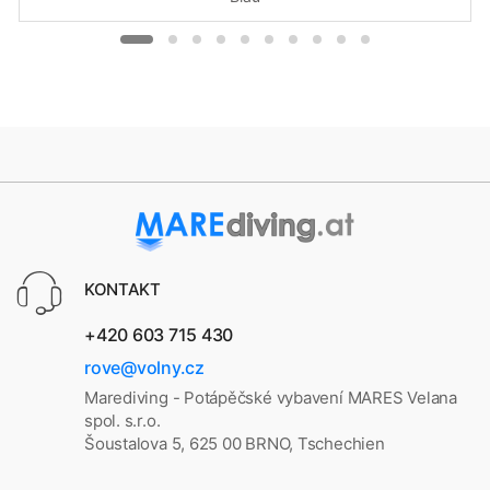
KONTAKT
+420 603 715 430
rove@volny.cz
Marediving - Potápěčské vybavení MARES Velana
spol. s.r.o.
Šoustalova 5, 625 00 BRNO, Tschechien