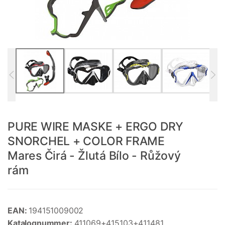
PURE WIRE MASKE + ERGO DRY
SNORCHEL + COLOR FRAME
Mares Čirá - Žlutá Bílo - Růžový
rám
EAN:
194151009002
Katalognummer:
411069+415103+411481