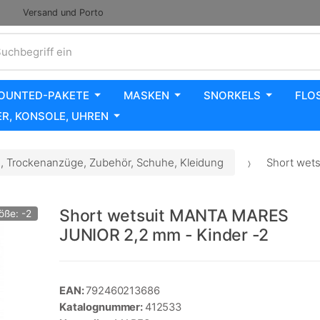
Versand und Porto
uchbegriff ein
OUNTED-PAKETE
MASKEN
SNORKELS
FLO
R, KONSOLE, UHREN
 Trockenanzüge, Zubehör, Schuhe, Kleidung
Short wets
Short wetsuit MANTA MARES
öße: -2
JUNIOR 2,2 mm - Kinder -2
EAN:
792460213686
Katalognummer:
412533