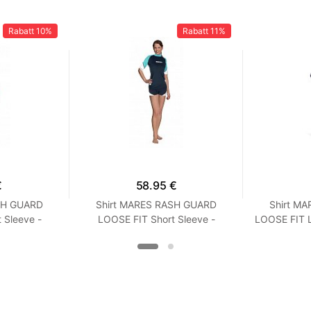
Rabatt
10%
Rabatt
11%
€
58.95 €
SH GUARD
Shirt MARES RASH GUARD
Shirt M
 Sleeve -
LOOSE FIT Short Sleeve -
LOOSE FIT 
it - Frauen
Kurzarm - Loose Fit - Frauen
Loose Fi
oise
XXS Turquoise