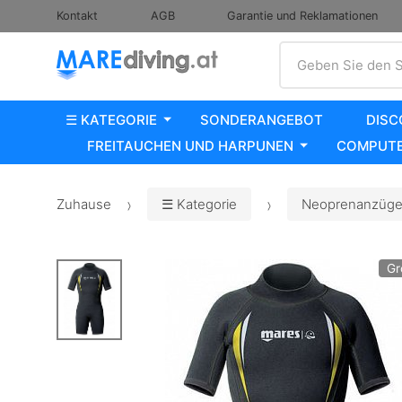
Kontakt
AGB
Garantie und Reklamationen
Suche
Geben Sie den S
☰ KATEGORIE
SONDERANGEBOT
DISC
FREITAUCHEN UND HARPUNEN
COMPUTE
Zuhause
☰ Kategorie
Neoprenanzüge,
Gr