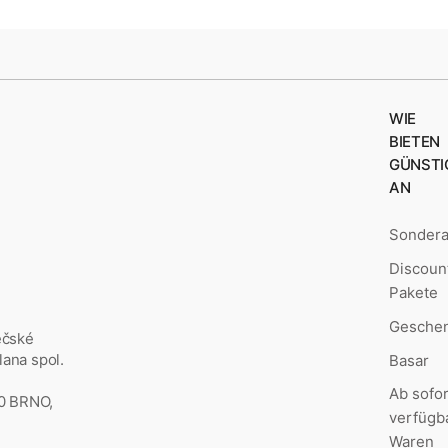
WIE
BIETEN
GÜNSTI
AN
Sonder
Discoun
Pakete
Geschen
ěčské
ana spol.
Basar
Ab sofor
00 BRNO,
verfügb
Waren