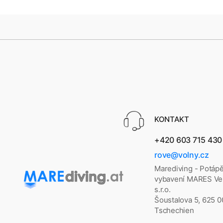
KONTAKT
+420 603 715 430
rove@volny.cz
Marediving - Potáp
vybavení MARES Vel
s.r.o.
Šoustalova 5, 625 
Tschechien