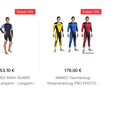
Rabatt
10%
Rabatt
10%
53.10 €
179.00 €
ARES RASH GUARD
MARES Tauchanzug
S
Langarm - Langarm -
Neoprenanzug PRO PHOTO -
t - Herren Blau M
FOTOOBLEK Blau S2
Kur