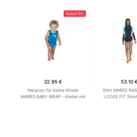
Rabatt
8%
22.95 €
53.10 
rzarm
Neopren für kleine Kinder
Shirt MARES RA
Grau
MARES BABY WRAP - Kinder mit
LOOSE FIT Short
Blau
Langarm - Loose F
XXS Turqu