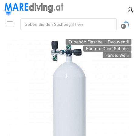
Suchen:
Geben Sie den Suchbegriff ein
0
Zubehör: Flasche + Dvouventil
Booten: Ohne Schuhe
Farbe: Weiß