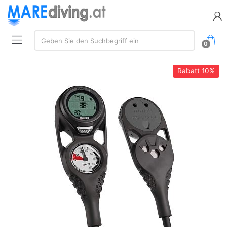
Suchen:
Geben Sie den Suchbegriff ein
0
Rabatt
10%