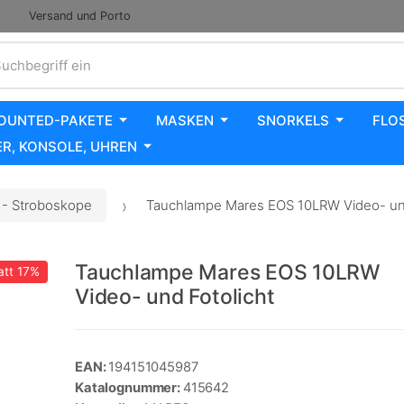
Versand und Porto
uchbegriff ein
OUNTED-PAKETE
MASKEN
SNORKELS
FLO
R, KONSOLE, UHREN
- Stroboskope
Tauchlampe Mares EOS 10LRW Video- und
Tauchlampe Mares EOS 10LRW
att
17%
Video- und Fotolicht
EAN:
194151045987
Katalognummer:
415642