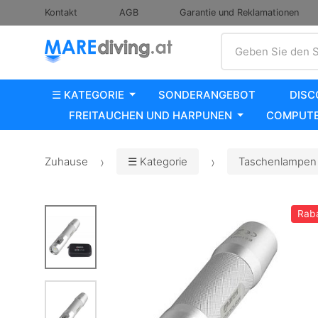
Kontakt
AGB
Garantie und Reklamationen
Suche
Geben Sie den S
☰ KATEGORIE
SONDERANGEBOT
DISC
FREITAUCHEN UND HARPUNEN
COMPUTE
Zuhause
☰ Kategorie
Taschenlampen 
Rab