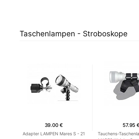
Taschenlampen - Stroboskope
10%
39.00 €
57.95 
CTV
Adapter LAMPEN Mares S - 21
Tauchens-Taschenl