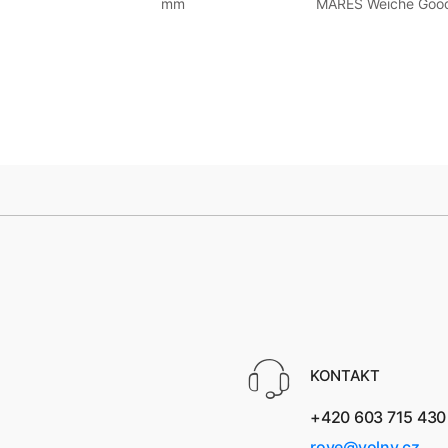
mm
MARES Weiche Goo
KONTAKT
+420 603 715 430
rove@volny.cz