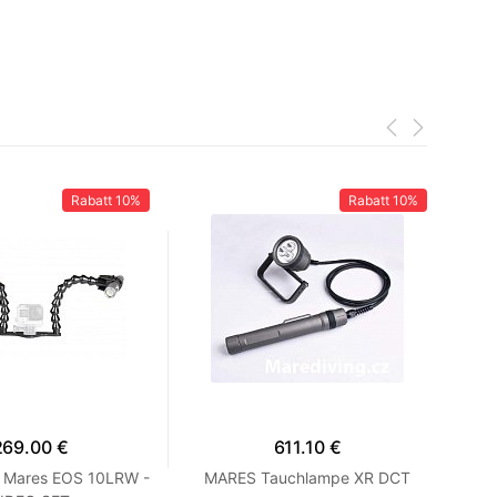
Rabatt
10%
Rabatt
10%
269.00 €
611.10 €
 Mares EOS 10LRW -
MARES Tauchlampe XR DCT
MA