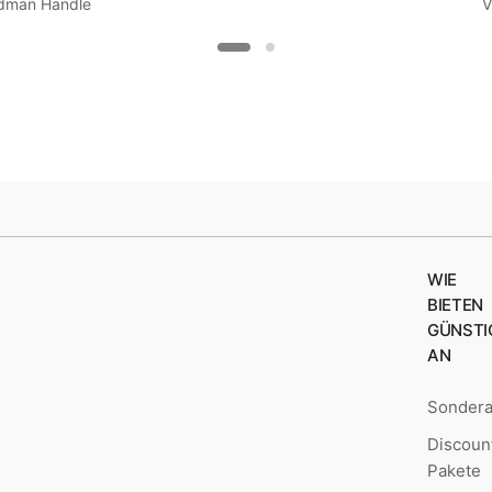
dman Handle
V
WIE
BIETEN
GÜNSTI
AN
Sonder
Discoun
Pakete