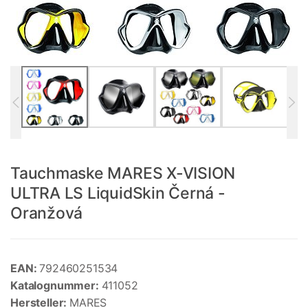
Tauchmaske MARES X-VISION
ULTRA LS LiquidSkin Černá -
Oranžová
EAN:
792460251534
Katalognummer:
411052
Hersteller:
MARES