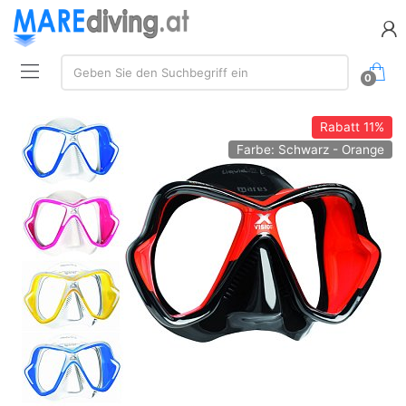
Suchen:
Geben Sie den Suchbegriff ein
0
Rabatt
11%
Farbe: Schwarz - Orange