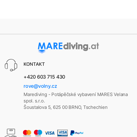
KONTAKT
+420 603 715 430
rove@volny.cz
Marediving - Potápěčské vybavení MARES Velana
spol. s.r.o.
Šoustalova 5, 625 00 BRNO, Tschechien