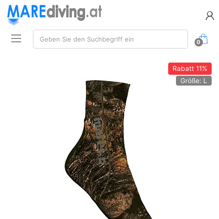
Suchen:
Geben Sie den Suchbegriff ein
0
Rabatt
11%
Größe: L