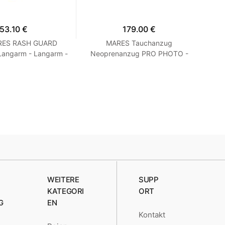
53.10 €
179.00 €
ARES RASH GUARD
MARES Tauchanzug
S
Langarm - Langarm -
Neoprenanzug PRO PHOTO -
t - Herren Blau M
FOTOOBLEK Blau S2
Kur
WEITERE
SUPP
KATEGORI
ORT
G
EN
Kontakt