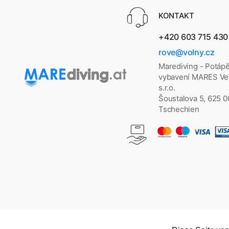
KONTAKT
+420 603 715 430
rove@volny.cz
Marediving - Potáp
vybavení MARES Vel
s.r.o.
Šoustalova 5, 625 
Tschechien