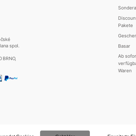
Sonder
Discoun
Pakete
Geschen
ěčské
ana spol.
Basar
Ab sofor
00 BRNO,
verfügb
Waren