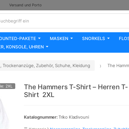
Versand und Porto
uchbegriff ein
OUNTED-PAKETE
MASKEN
SNORKELS
FLO
R, KONSOLE, UHREN
 Trockenanzüge, Zubehör, Schuhe, Kleidung
The Hammer
The Hammers T-Shirt – Herren T-
ße: 2XL
Shirt 2XL
Katalognummer:
Triko Kladivouni