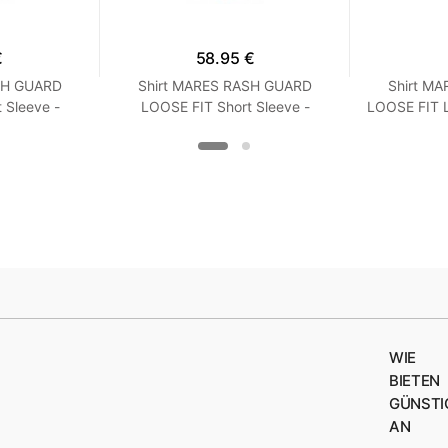
€
58.95 €
SH GUARD
Shirt MARES RASH GUARD
Shirt M
 Sleeve -
LOOSE FIT Short Sleeve -
LOOSE FIT 
it - Frauen
Kurzarm - Loose Fit - Frauen
Loose Fi
oise
XXS Turquoise
WIE
BIETEN
GÜNSTI
AN