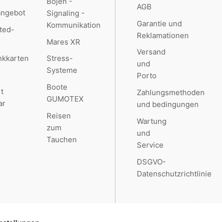
Bojen -
AGB
angebot
Signaling -
Garantie und
Kommunikation
ted-
Reklamationen
Mares XR
Versand
kkarten
Stress-
und
Systeme
Porto
Boote
t
Zahlungsmethoden
GUMOTEX
ar
und bedingungen
Reisen
Wartung
zum
und
Tauchen
Service
DSGVO-
Datenschutzrichtlinie