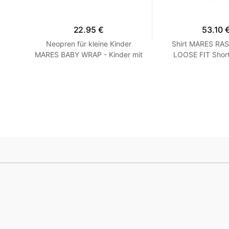
22.95 €
53.10 
rzarm
Neopren für kleine Kinder
Shirt MARES RA
Grau
MARES BABY WRAP - Kinder mit
LOOSE FIT Short
Blau
Langarm - Loose F
XXS Turqu