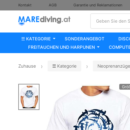
Kontakt
AGB
Garantie und Reklamationen
Suche
Geben Sie den S
☰ KATEGORIE
SONDERANGEBOT
DISC
FREITAUCHEN UND HARPUNEN
COMPUTE
Zuhause
☰ Kategorie
Neoprenanzüge,
Grö