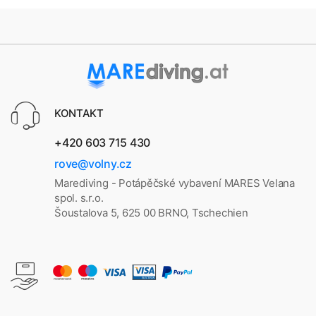
KONTAKT
+420 603 715 430
rove@volny.cz
Marediving - Potápěčské vybavení MARES Velana
spol. s.r.o.
Šoustalova 5, 625 00 BRNO, Tschechien