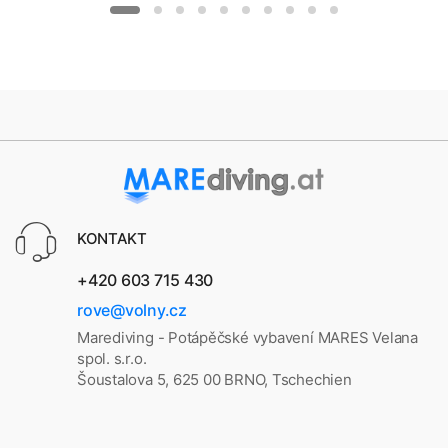
KONTAKT
+420 603 715 430
rove@volny.cz
Marediving - Potápěčské vybavení MARES Velana
spol. s.r.o.
Šoustalova 5, 625 00 BRNO, Tschechien