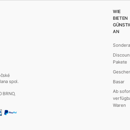
WIE
BIETEN
GÜNSTI
AN
Sonder
Discoun
Pakete
Geschen
ěčské
ana spol.
Basar
Ab sofor
00 BRNO,
verfügb
Waren