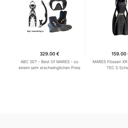
329.00 €
159.00
ES
ABC SET - Best Of MARES - zu
MARES Flossen XR
en
einem sehr erschwinglichen Preis
TEC S Sch
HEISS! Blau R 7