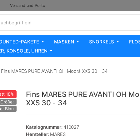
Versand und Porto
uchbegriff ein
OUNTED-PAKETE
MASKEN
SNORKELS
FLO
R, KONSOLE, UHREN
Fins MARES PURE AVANTI OH Modrá XXS 30 - 34
Fins MARES PURE AVANTI OH Mo
att
18%
XXS 30 - 34
Größe:
e: Blau
Katalognummer:
410027
Hersteller:
MARES