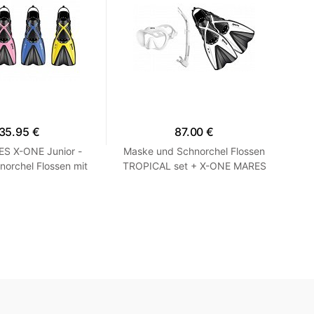
35.95 €
87.00 €
ES X-ONE Junior -
Maske und Schnorchel Flossen
F
norchel Flossen mit
TROPICAL set + X-ONE MARES
RA
-Rosa XS 24-29
Weiß SM 35-38