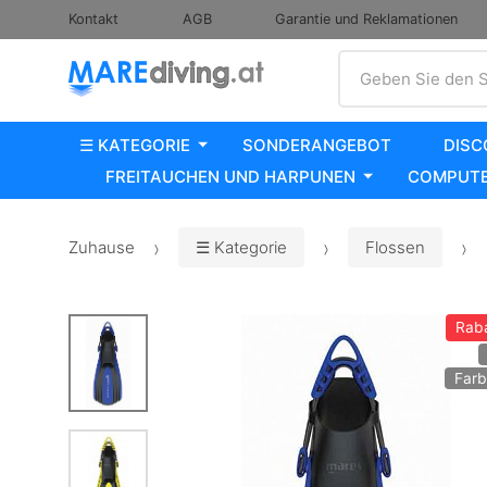
Kontakt
AGB
Garantie und Reklamationen
Suche
Geben Sie den S
☰ KATEGORIE
SONDERANGEBOT
DISC
FREITAUCHEN UND HARPUNEN
COMPUTE
Zuhause
☰ Kategorie
Flossen
Rab
Farb