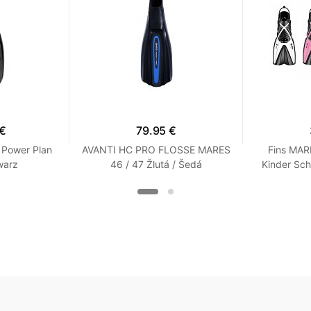
 €
79.95 €
 Power Plan
AVANTI HC PRO FLOSSE MARES
Fins MAR
warz
46 / 47 Žlutá / Šedá
Kinder Sch
Bügel