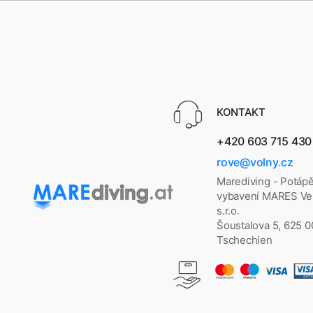
KONTAKT
+420 603 715 430
rove@volny.cz
Marediving - Potáp
vybavení MARES Vel
s.r.o.
Šoustalova 5, 625 
Tschechien