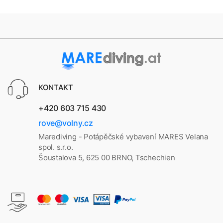
KONTAKT
+420 603 715 430
rove@volny.cz
Marediving - Potápěčské vybavení MARES Velana
spol. s.r.o.
Šoustalova 5, 625 00 BRNO, Tschechien