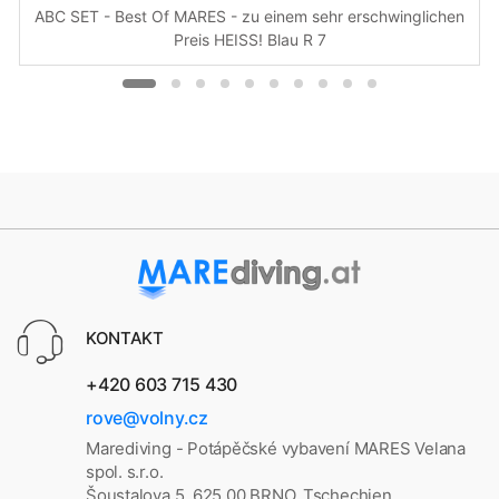
ABC SET - Best Of MARES - zu einem sehr erschwinglichen
Preis HEISS! Blau R 7
KONTAKT
+420 603 715 430
rove@volny.cz
Marediving - Potápěčské vybavení MARES Velana
spol. s.r.o.
Šoustalova 5, 625 00 BRNO, Tschechien