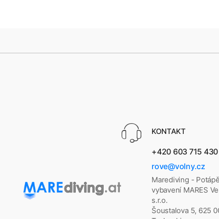
KONTAKT
+420 603 715 430
rove@volny.cz
Marediving - Potáp
vybavení MARES Vel
s.r.o.
Šoustalova 5, 625 