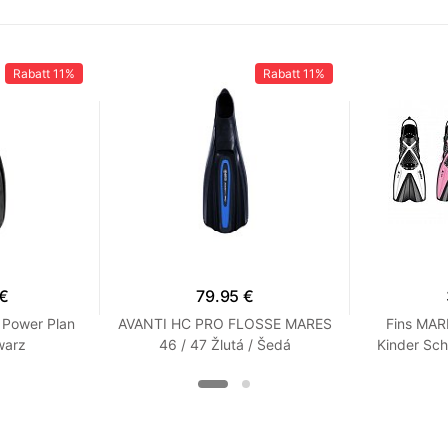
Rabatt
11%
Rabatt
11%
 €
79.95 €
 Power Plan
AVANTI HC PRO FLOSSE MARES
Fins MAR
warz
46 / 47 Žlutá / Šedá
Kinder Sch
Bügel