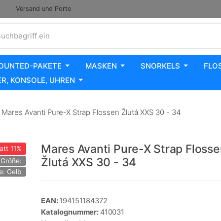
Versand und Porto
uchbegriff ein
OUNTED-PAKETE
MASKEN
SNORKELS
FLO
R, KONSOLE, UHREN
Mares Avanti Pure-X Strap Flossen Žlutá XXS 30 - 34
Mares Avanti Pure-X Strap Floss
att
11%
Žlutá XXS 30 - 34
Größe:
e: Gelb
EAN:
194151184372
Katalognummer:
410031