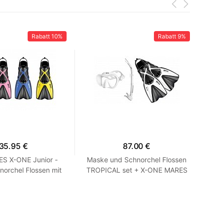
Rabatt
10%
Rabatt
9%
35.95 €
87.00 €
ES X-ONE Junior -
Maske und Schnorchel Flossen
F
norchel Flossen mit
TROPICAL set + X-ONE MARES
RA
-Rosa XS 24-29
Weiß SM 35-38