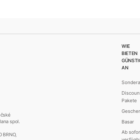
WIE
BIETEN
GÜNSTI
AN
Sonder
Discoun
Pakete
Geschen
ěčské
ana spol.
Basar
Ab sofor
00 BRNO,
verfügb