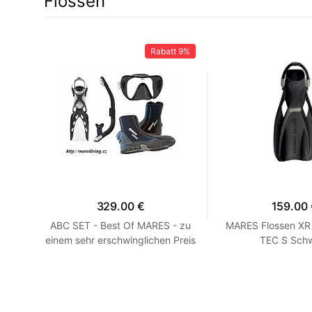
Flossen
13%
Rabatt
9%
329.00 €
159.00
ES
ABC SET - Best Of MARES - zu
MARES Flossen XR
en
einem sehr erschwinglichen Preis
TEC S Sch
HEISS! Blau R 7