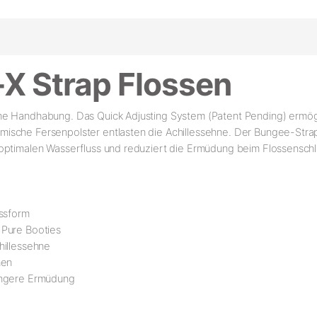
-X Strap Flossen
he Handhabung. Das Quick Adjusting System (Patent Pending) ermög
sche Fersenpolster entlasten die Achillessehne. Der Bungee-Strap 
 optimalen Wasserfluss und reduziert die Ermüdung beim Flossenschl
assform
 Pure Booties
hillessehne
hen
ringere Ermüdung