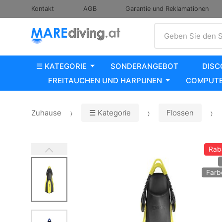
Kontakt
AGB
Garantie und Reklamationen
Suche
Geben Sie den S
☰ KATEGORIE
SONDERANGEBOT
DISC
FREITAUCHEN UND HARPUNEN
COMPUTE
Zuhause
☰ Kategorie
Flossen
Rab
Farb