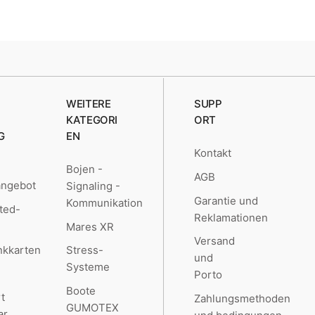
WEITERE
SUPP
KATEGORI
ORT
G
EN
Kontakt
Bojen -
AGB
angebot
Signaling -
Garantie und
Kommunikation
ted-
Reklamationen
Mares XR
Versand
kkarten
Stress-
und
Systeme
Porto
Boote
t
Zahlungsmethoden
GUMOTEX
ar