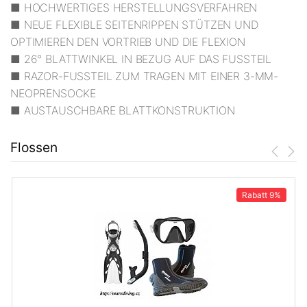
■ HOCHWERTIGES HERSTELLUNGSVERFAHREN
■ NEUE FLEXIBLE SEITENRIPPEN STÜTZEN UND
OPTIMIEREN DEN VORTRIEB UND DIE FLEXION
■ 26° BLATTWINKEL IN BEZUG AUF DAS FUSSTEIL
■ RAZOR-FUSSTEIL ZUM TRAGEN MIT EINER 3-MM-
NEOPRENSOCKE
■ AUSTAUSCHBARE BLATTKONSTRUKTION
Flossen
Rabatt
9%