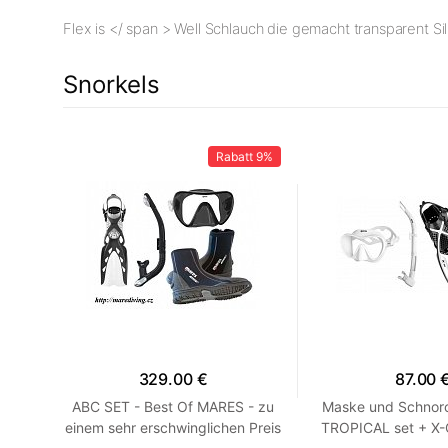
Flex is </ span > Well Schlauch die gemacht transparent Si
Snorkels
10%
Rabatt
9%
329.00 €
87.00 
ite
ABC SET - Best Of MARES - zu
Maske und Schnorc
einem sehr erschwinglichen Preis
TROPICAL set + X