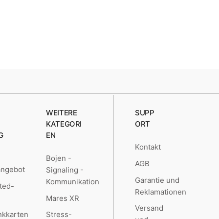
36/37
46/47
WEITERE
SUPP
KATEGORI
ORT
G
EN
Kontakt
Bojen -
AGB
angebot
Signaling -
Garantie und
Kommunikation
ted-
Reklamationen
Mares XR
Versand
kkarten
Stress-