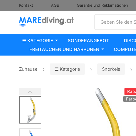
Kontakt
AGB
Garantie und Reklamationen
Suche
Geben Sie den S
☰ KATEGORIE
SONDERANGEBOT
DISC
FREITAUCHEN UND HARPUNEN
COMPUTE
Zuhause
☰ Kategorie
Snorkels
Rab
Farb