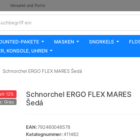
Versand und Porto
uchbegriff ein
OUNTED-PAKETE
MASKEN
SNORKELS
FLO
R, KONSOLE, UHREN
Schnorchel ERGO FLEX MARES Šedá
Schnorchel ERGO FLEX MARES
att
12%
Šedá
e: Grau
EAN:
792460048578
Katalognummer:
411482