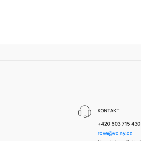
HEISS! Blau R 7
Weiß SM 3
KONTAKT
+420 603 715 430
rove@volny.cz