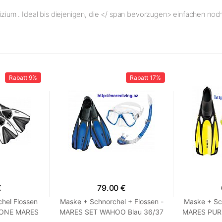
lizium . Ideal bis diejenigen, die </ span bevorzugen> einfachen noc
Rabatt
9%
Rabatt
17%
€
79.00 €
hel Flossen
Maske + Schnorchel + Flossen -
Maske + Sch
-ONE MARES
MARES SET WAHOO Blau 36/37
MARES PURE