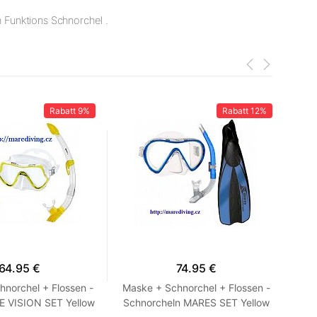
h Funktions Schnorchel .
Rabatt
9%
Rabatt
12%
64.95 €
74.95 €
norchel + Flossen -
Maske + Schnorchel + Flossen -
Mas
 VISION SET Yellow
Schnorcheln MARES SET Yellow
Sha