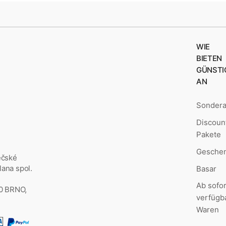
WIE
BIETEN
GÜNSTI
AN
Sonder
Discoun
Pakete
Geschen
ěčské
ana spol.
Basar
Ab sofor
00 BRNO,
verfügb
Waren