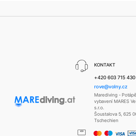
KONTAKT
+420 603 715 430
rove@volny.cz
Marediving - Potáp
vybavení MARES Vel
s.r.o.
Šoustalova 5, 625 
Tschechien