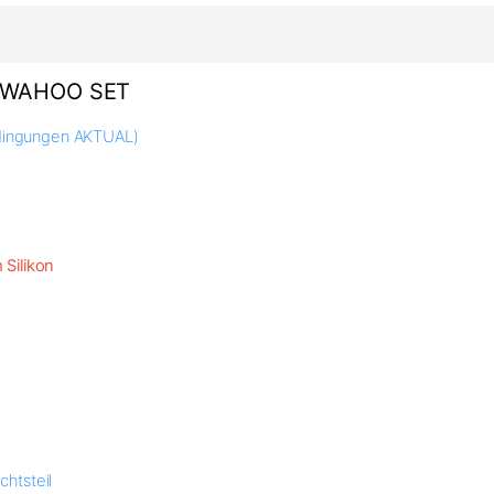
S WAHOO SET
edingungen AKTUAL)
Silikon
htsteil