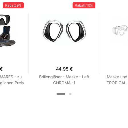
Rabatt
9%
Rabatt
10%
 €
44.95 €
 MARES - zu
Brillengläser - Maske - Left
Maske und 
glichen Preis
CHROMA -1
TROPICAL 
 R 7
Wei