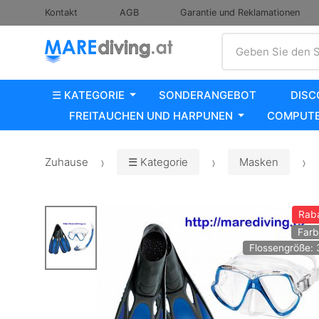
Kontakt
AGB
Garantie und Reklamationen
Suche
Geben Sie den S
☰ KATEGORIE
SONDERANGEBOT
DISC
FREITAUCHEN UND HARPUNEN
COMPUTE
Zuhause
☰ Kategorie
Masken
Rab
Farb
Flossengröße: 