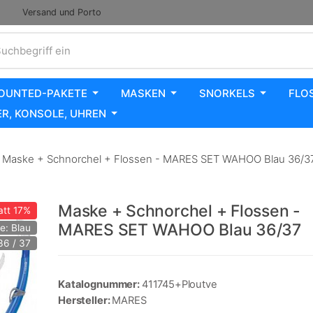
Versand und Porto
uchbegriff ein
OUNTED-PAKETE
MASKEN
SNORKELS
FLO
R, KONSOLE, UHREN
Maske + Schnorchel + Flossen - MARES SET WAHOO Blau 36/3
Maske + Schnorchel + Flossen -
att
17%
MARES SET WAHOO Blau 36/37
e: Blau
36 / 37
Katalognummer:
411745+Ploutve
Hersteller:
MARES