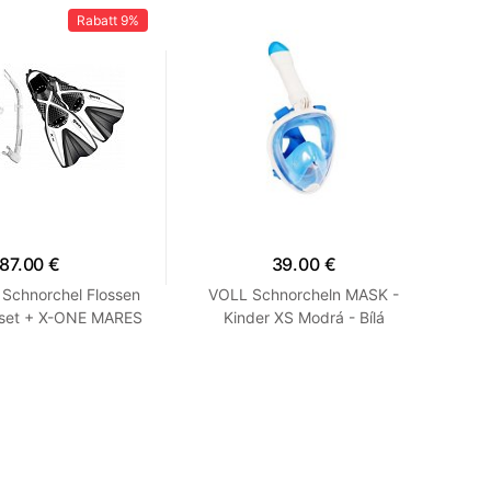
Rabatt
9%
87.00 €
39.00 €
Schnorchel Flossen
VOLL Schnorcheln MASK -
FUL
set + X-ONE MARES
Kinder XS Modrá - Bílá
ß SM 35-38