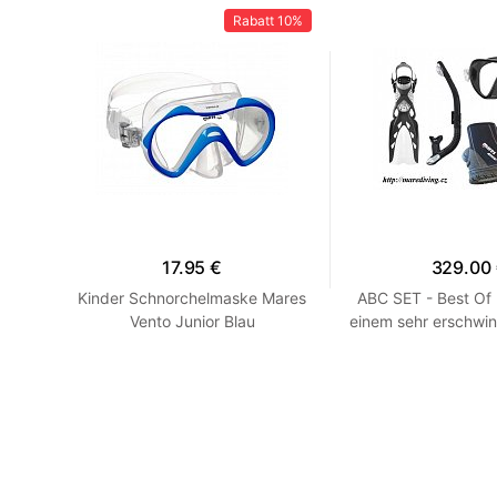
12%
Rabatt
10%
17.95 €
329.00
en -
Kinder Schnorchelmaske Mares
ABC SET - Best Of
llow
Vento Junior Blau
einem sehr erschwin
HEISS! Blau