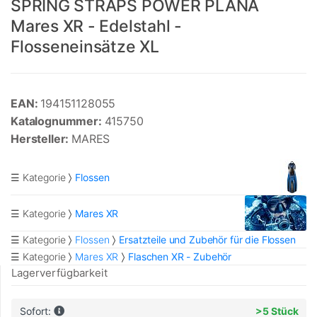
SPRING STRAPS POWER PLANA
Mares XR - Edelstahl -
Flosseneinsätze XL
EAN:
194151128055
Katalognummer:
415750
Hersteller:
MARES
☰ Kategorie
Flossen
☰ Kategorie
Mares XR
☰ Kategorie
Flossen
Ersatzteile und Zubehör für die Flossen
☰ Kategorie
Mares XR
Flaschen XR - Zubehör
Lagerverfügbarkeit
Sofort:
>5 Stück