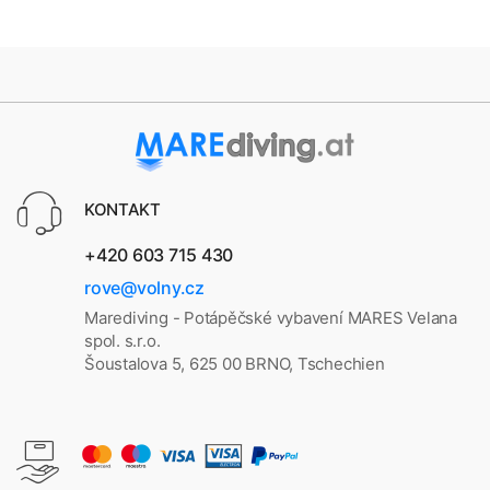
KONTAKT
+420 603 715 430
rove@volny.cz
Marediving - Potápěčské vybavení MARES Velana
spol. s.r.o.
Šoustalova 5, 625 00 BRNO, Tschechien