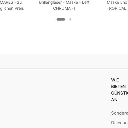
 MARES - zu
Brillengläser - Maske - Left
Maske und 
glichen Preis
CHROMA -1
TROPICAL 
 R 7
Wei
WIE
BIETEN
GÜNSTI
AN
Sonder
Discoun