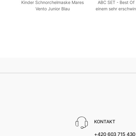
en -
Kinder Schnorchelmaske Mares
ABC SET - Best Of
llow
Vento Junior Blau
einem sehr erschwin
HEISS! Blau
KONTAKT
+420 603 715 430