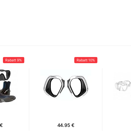
Rabatt
9%
Rabatt
10%
 €
44.95 €