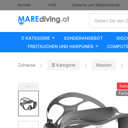
Kontakt
AGB
Garantie und Reklamationen
Suche
Geben Sie den S
☰ KATEGORIE
SONDERANGEBOT
DISC
FREITAUCHEN UND HARPUNEN
COMPUTE
Zuhause
☰ Kategorie
Masken
Raba
Farb