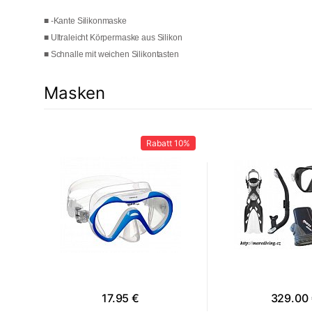
■ -Kante Silikonmaske
■ Ultraleicht Körpermaske aus Silikon
■ Schnalle mit weichen Silikontasten
Masken
12%
Rabatt
10%
17.95 €
329.00