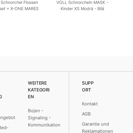
Schnorchel Flossen
VOLL Schnorcheln MASK -
FUL
set + X-ONE MARES
Kinder XS Modrá - Bílá
ß SM 35-38
WEITERE
SUPP
KATEGORI
ORT
G
EN
Kontakt
Bojen -
AGB
angebot
Signaling -
Garantie und
Kommunikation
ted-
Reklamationen