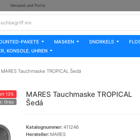
Versand und Porto
uchbegriff ein
OUNTED-PAKETE
MASKEN
SNORKELS
FLO
R, KONSOLE, UHREN
MARES Tauchmaske TROPICAL Šedá
MARES Tauchmaske TROPICAL
tt
13%
Šedá
e: Grau
Katalognummer:
411246
Hersteller:
MARES