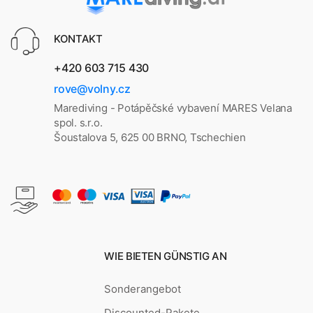
KONTAKT
+420 603 715 430
rove@volny.cz
Marediving - Potápěčské vybavení MARES Velana
spol. s.r.o.
Šoustalova 5, 625 00 BRNO, Tschechien
WIE BIETEN GÜNSTIG AN
Sonderangebot
Discounted-Pakete