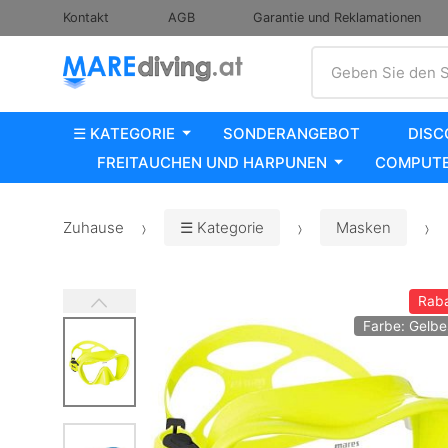
Kontakt
AGB
Garantie und Reklamationen
Suche
Geben Sie den S
☰ KATEGORIE
SONDERANGEBOT
DISC
FREITAUCHEN UND HARPUNEN
COMPUTE
Zuhause
☰ Kategorie
Masken
Raba
Farbe: Gelb