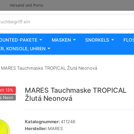
Versand und Porto
uchbegriff ein
OUNTED-PAKETE
MASKEN
SNORKELS
FLO
R, KONSOLE, UHREN
MARES Tauchmaske TROPICAL Žlutá Neonová
MARES Tauchmaske TROPICAL
tt
13%
Žlutá Neonová
es Neon
Katalognummer:
411246
Hersteller:
MARES