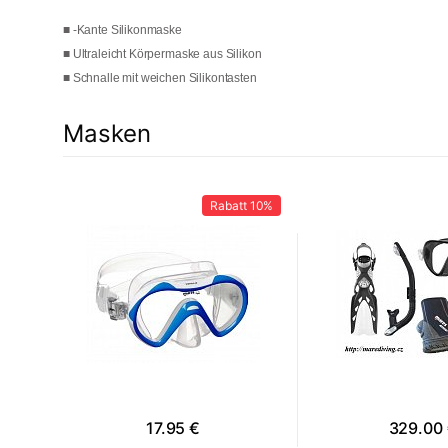
■ -Kante Silikonmaske
■ Ultraleicht Körpermaske aus Silikon
■ Schnalle mit weichen Silikontasten
Masken
12%
Rabatt
10%
17.95 €
329.00