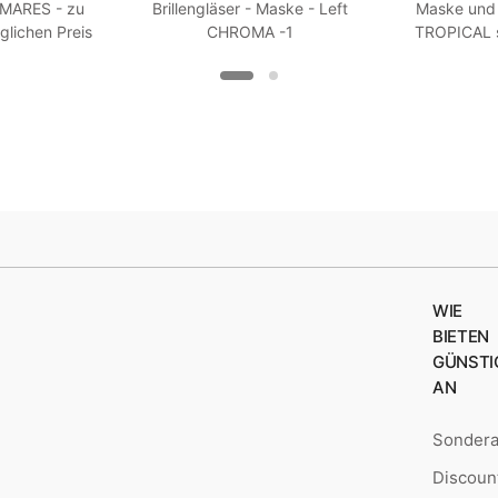
 MARES - zu
Brillengläser - Maske - Left
Maske und 
glichen Preis
CHROMA -1
TROPICAL 
 R 7
Wei
WIE
BIETEN
GÜNSTI
AN
Sonder
Discoun