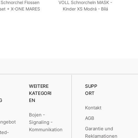
Schnorchel Flossen
VOLL Schnorcheln MASK -
FUL
set + X-ONE MARES
Kinder XS Modrá - Bílá
ß SM 35-38
WEITERE
SUPP
KATEGORI
ORT
G
EN
Kontakt
Bojen -
AGB
angebot
Signaling -
Garantie und
Kommunikation
ted-
Reklamationen