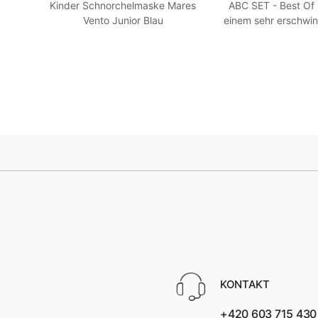
en -
Kinder Schnorchelmaske Mares
ABC SET - Best Of
llow
Vento Junior Blau
einem sehr erschwin
HEISS! Blau
KONTAKT
+420 603 715 430