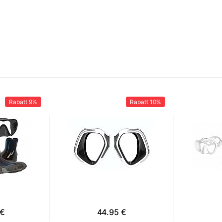
Rabatt
9%
Rabatt
10%
 €
44.95 €