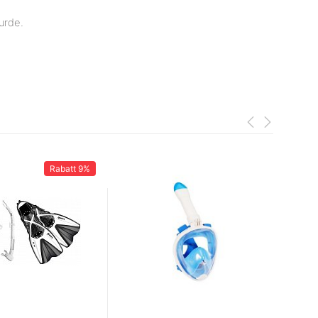
urde.
Rabatt
9%