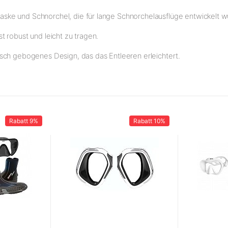
ke und Schnorchel, die für lange Schnorchelausflüge entwickelt w
 robust und leicht zu tragen.
sch gebogenes Design, das das Entleeren erleichtert.
Rabatt
9%
Rabatt
10%