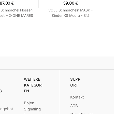
87.00 €
39.00 €
Schnorchel Flossen
VOLL Schnorcheln MASK -
FUL
set + X-ONE MARES
Kinder XS Modrá - Bílá
ß SM 35-38
WEITERE
SUPP
KATEGORI
ORT
G
EN
Kontakt
Bojen -
AGB
angebot
Signaling -