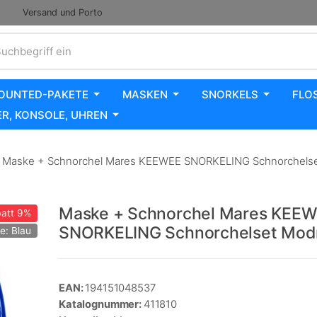
Versand und Porto
uchbegriff ein
OUNTED-PAKETE
MASKEN
SNORKELS
FLO
R, KONSOLE, UHREN
Maske + Schnorchel Mares KEEWEE SNORKELING Schnorchelse
Maske + Schnorchel Mares KEE
att
9%
SNORKELING Schnorchelset Mod
e: Blau
EAN:
194151048537
Katalognummer:
411810