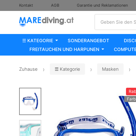
Kontakt
AGB
Garantie und Reklamationen
Suche
Geben Sie den S
☰ KATEGORIE
SONDERANGEBOT
DISC
FREITAUCHEN UND HARPUNEN
COMPUTE
Zuhause
☰ Kategorie
Masken
Rab
Farb