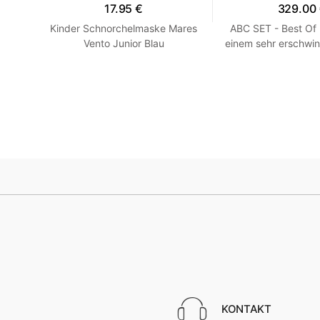
17.95 €
329.00
en -
Kinder Schnorchelmaske Mares
ABC SET - Best Of
llow
Vento Junior Blau
einem sehr erschwin
HEISS! Blau
KONTAKT