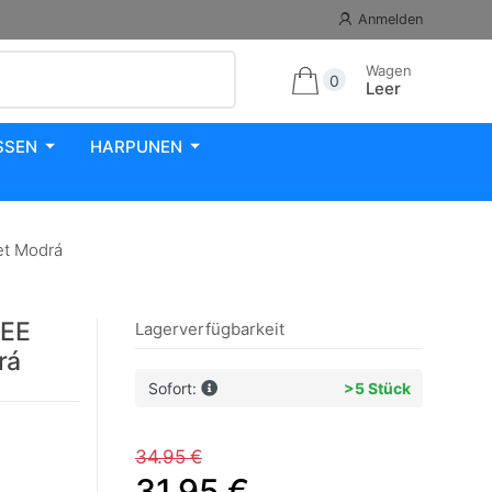
Anmelden
Wagen
0
Leer
SSEN
HARPUNEN
t Modrá
WEE
Lagerverfügbarkeit
rá
Sofort:
>5 Stück
34.95 €
31.95 €