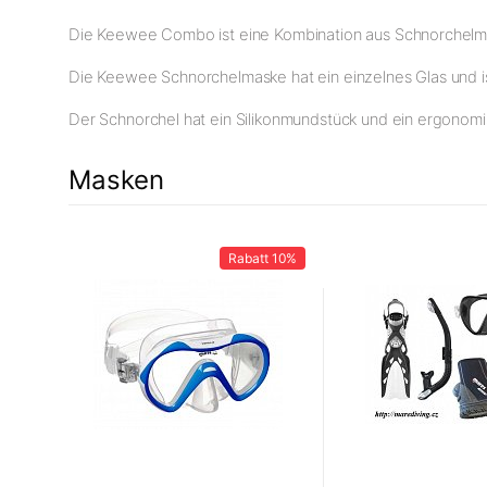
Die Keewee Combo ist eine Kombination aus Schnorchelmas
Die Keewee Schnorchelmaske hat ein einzelnes Glas und ist
Der Schnorchel hat ein Silikonmundstück und ein ergonomi
Masken
12%
Rabatt
10%