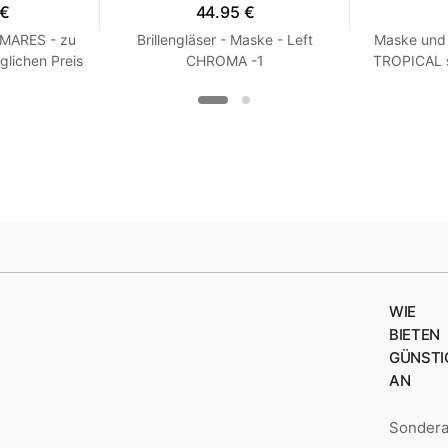
 €
44.95 €
 MARES - zu
Brillengläser - Maske - Left
Maske und 
glichen Preis
CHROMA -1
TROPICAL 
 R 7
Wei
WIE
BIETEN
GÜNSTI
AN
Sonder