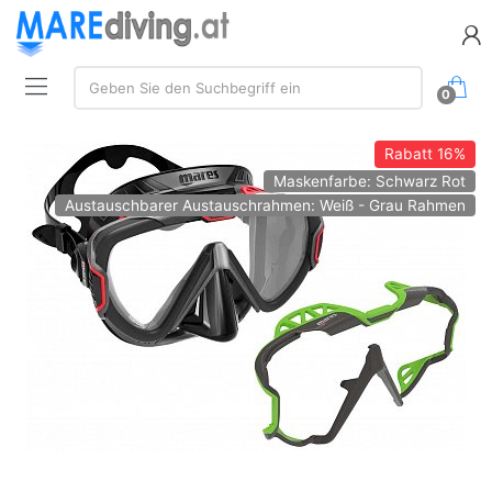
Suchen:
Geben Sie den Suchbegriff ein
0
Rabatt
16%
Maskenfarbe: Schwarz Rot
Austauschbarer Austauschrahmen: Weiß - Grau Rahmen