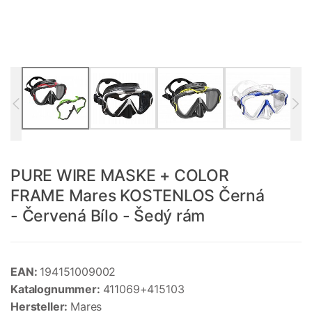
PURE WIRE MASKE + COLOR
FRAME Mares KOSTENLOS Černá
- Červená Bílo - Šedý rám
EAN:
194151009002
Katalognummer:
411069+415103
Hersteller:
Mares