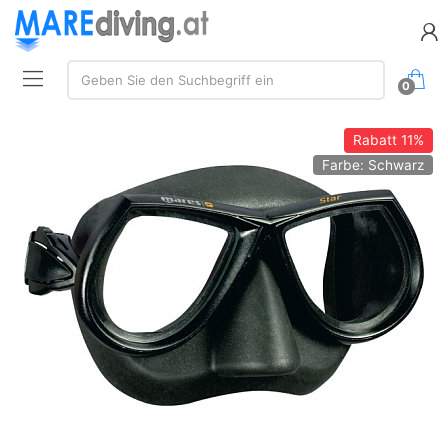
Suchen:
Geben Sie den Suchbegriff ein
0
Rabatt
11%
Farbe: Schwarz