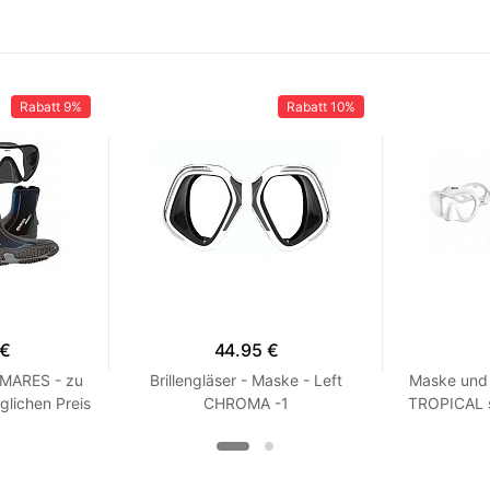
Rabatt
9%
Rabatt
10%
 €
44.95 €
 MARES - zu
Brillengläser - Maske - Left
Maske und 
glichen Preis
CHROMA -1
TROPICAL 
 R 7
Wei