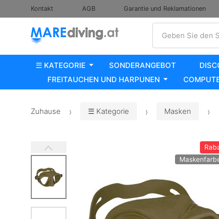
Kontakt
AGB
Garantie und Reklamationen
Suche
Geben Sie den S
☰ KATEGORIE
SONDERANGEBOT
DISC
FREITAUCHEN UND HARPUNEN
COMPUTE
Zuhause
☰ Kategorie
Masken
Raba
Maskenfarbe