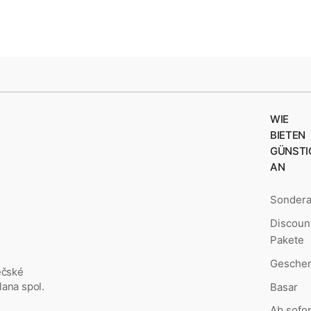
WIE
BIETEN
GÜNSTI
AN
Sonder
Discoun
Pakete
Geschen
ěčské
ana spol.
Basar
Ab sofor