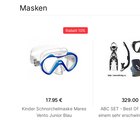
Masken
12%
Rabatt
10%
17.95 €
329.00
en -
Kinder Schnorchelmaske Mares
ABC SET - Best Of
llow
Vento Junior Blau
einem sehr erschwin
HEISS! Blau