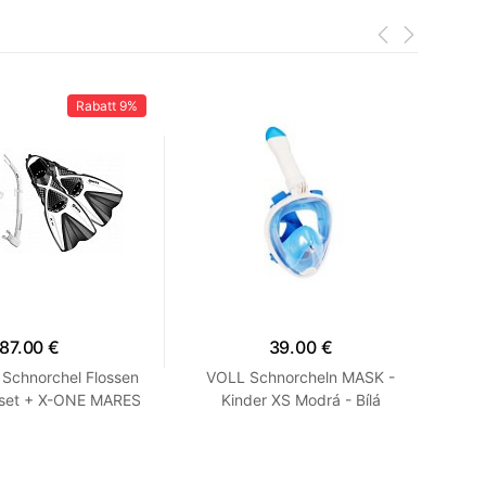
Rabatt
9%
87.00 €
39.00 €
Schnorchel Flossen
VOLL Schnorcheln MASK -
FUL
set + X-ONE MARES
Kinder XS Modrá - Bílá
ß SM 35-38