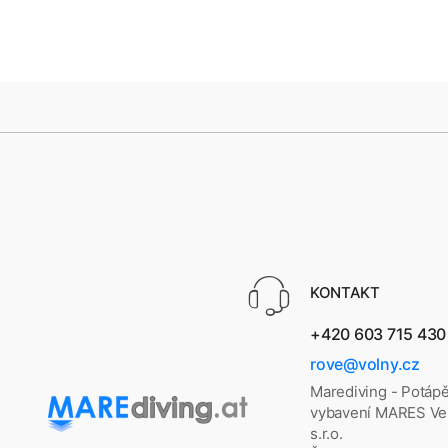
KONTAKT
+420 603 715 430
rove@volny.cz
Marediving - Potáp
vybavení MARES Vel
s.r.o.