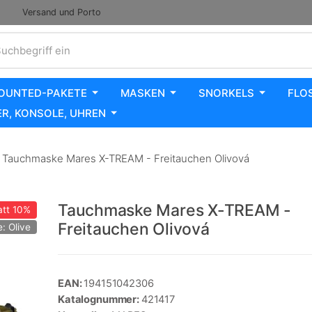
Versand und Porto
uchbegriff ein
OUNTED-PAKETE
MASKEN
SNORKELS
FLO
R, KONSOLE, UHREN
Tauchmaske Mares X-TREAM - Freitauchen Olivová
Tauchmaske Mares X-TREAM -
tt
10%
Freitauchen Olivová
: Olive
EAN:
194151042306
Katalognummer:
421417